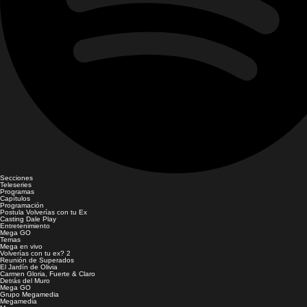
Secciones
Teleseries
Programas
Capítulos
Programación
Postula Volverías con tu Ex
Casting Dale Play
Entretenimiento
Mega GO
Temas
Mega en vivo
Volverías con tu ex? 2
Reunión de Superados
El Jardín de Olivia
Carmen Gloria, Fuerte & Claro
Detrás del Muro
Mega GO
Grupo Megamedia
Megamedia