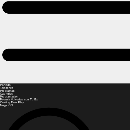
Portada
Teleseries
Programas
Capítulos
Programación
Postula Volverías con Tu Ex
Casting Dale Play
Mega GO