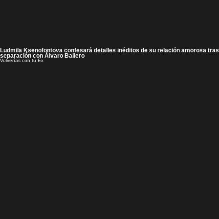
Ludmila Ksenofontova confesará detalles inéditos de su relación amorosa tras
separación con Álvaro Ballero
Volverías con tu Ex