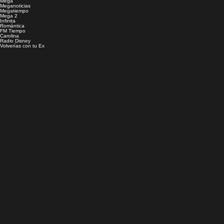
Mega
Meganoticias
Megatiempo
Mega 2
Infinita
Romántica
FM Tiempo
Carolina
Radio Disney
Volverías con tu Ex