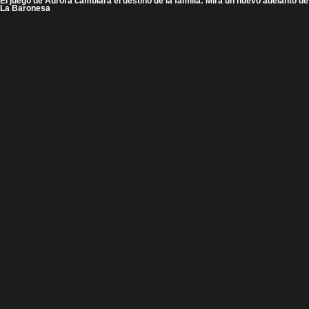
El juego de Aurora cambiará el destino de la familia: Mira un nuevo adelanto de
La Baronesa