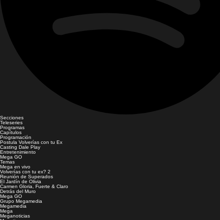
Secciones
Teleseries
Programas
Capítulos
Programación
Postula Volverías con tu Ex
Casting Dale Play
Entretenimiento
Mega GO
Temas
Mega en vivo
Volverías con tu ex? 2
Reunión de Superados
El Jardín de Olivia
Carmen Gloria, Fuerte & Claro
Detrás del Muro
Mega GO
Grupo Megamedia
Megamedia
Mega
Meganoticias