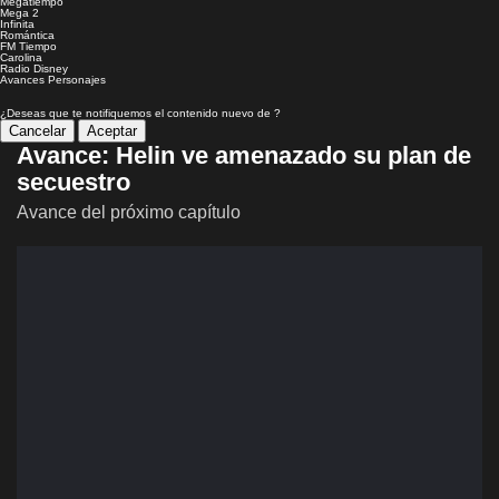
Megatiempo
Mega 2
Infinita
Romántica
FM Tiempo
Carolina
Radio Disney
Avances
Personajes
¿Deseas que te notifiquemos el contenido nuevo de
?
Cancelar
Aceptar
Avance: Helin ve amenazado su plan de
secuestro
Avance del próximo capítulo