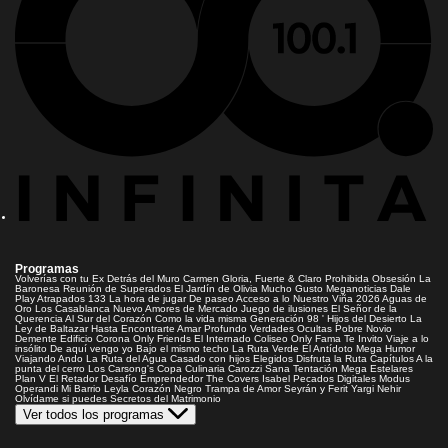
Programas
Volverías con tu Ex
Detrás del Muro
Carmen Gloria, Fuerte & Claro
Prohibida Obsesión
La
Baronesa
Reunión de Superados
El Jardín de Olivia
Mucho Gusto
Meganoticias
Dale
Play
Atrapados 133
La hora de jugar
De paseo
Acceso a lo Nuestro
Viña 2026
Aguas de
Oro
Los Casablanca
Nuevo Amores de Mercado
Juego de ilusiones
El Señor de la
Querencia
Al Sur del Corazón
Como la vida misma
Generación 98 '
Hijos del Desierto
La
Ley de Baltazar
Hasta Encontrarte
Amar Profundo
Verdades Ocultas
Pobre Novio
Demente
Edificio Corona
Only Friends
El Internado
Coliseo
Only Fama
Te Invito
Viaje a lo
insólito
De aquí vengo yo
Bajo el mismo techo
La Ruta Verde
El Antídoto
Mega Humor
Viajando Ando
La Ruta del Agua
Casado con hijos
Elegidos
Disfruta la Ruta
Capítulos
A la
punta del cerro
Los Carsong's
Copa Culinaria Carozzi
Sana Tentación
Mega Estelares
Plan V
El Retador
Desafío Emprendedor
The Covers
Isabel
Pecados Digitales
Modus
Operandi
Mi Barrio
Leyla
Corazón Negro
Trampa de Amor
Seyrán y Ferit
Yargi
Nehir
Olvídame si puedes
Secretos del Matrimonio
Ver todos los programas