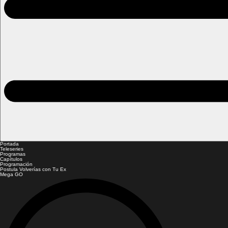
Portada
Teleseries
Programas
Capítulos
Programación
Postula Volverías con Tu Ex
Mega GO