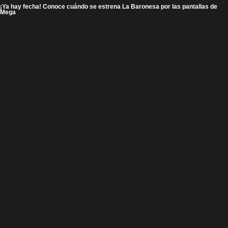
¡Ya hay fecha! Conoce cuándo se estrena La Baronesa por las pantallas de
Mega