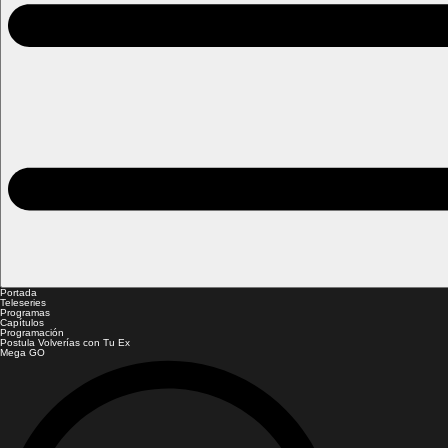
Portada
Teleseries
Programas
Capítulos
Programación
Postula Volverías con Tu Ex
Mega GO