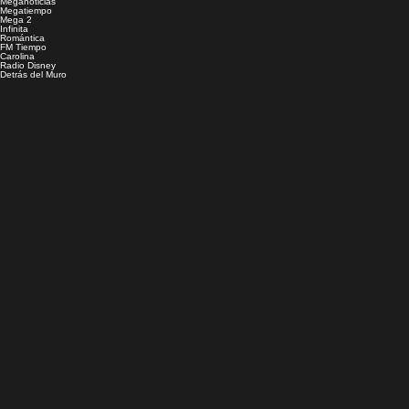
Meganoticias
Megatiempo
Mega 2
Infinita
Romántica
FM Tiempo
Carolina
Radio Disney
Detrás del Muro