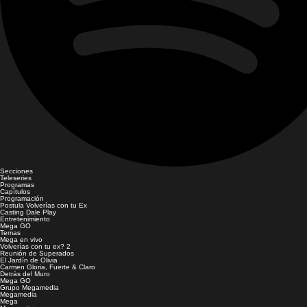
Secciones
Teleseries
Programas
Capítulos
Programación
Postula Volverías con tu Ex
Casting Dale Play
Entretenimiento
Mega GO
Temas
Mega en vivo
Volverías con tu ex? 2
Reunión de Superados
El Jardín de Olivia
Carmen Gloria, Fuerte & Claro
Detrás del Muro
Mega GO
Grupo Megamedia
Megamedia
Mega