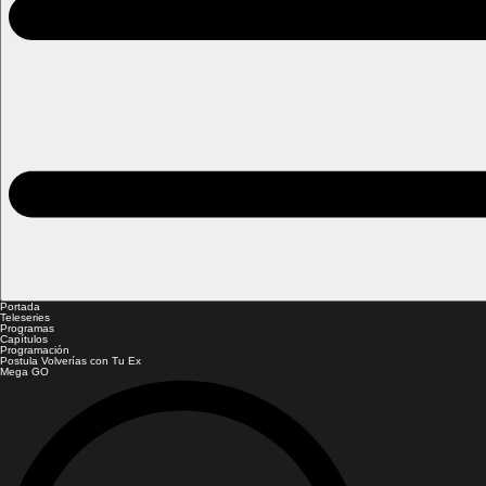
Portada
Teleseries
Programas
Capítulos
Programación
Postula Volverías con Tu Ex
Mega GO