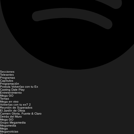
Secciones
Teleseries
Programas
Capítulos
Programación
Postula Volverías con tu Ex
Casting Dale Play
Entretenimiento
Mega GO
Temas
Mega en vivo
Volverías con tu ex? 2
Reunión de Superados
El Jardín de Olivia
Carmen Gloria, Fuerte & Claro
Detrás del Muro
Mega GO
Grupo Megamedia
Megamedia
Mega
Meganoticias