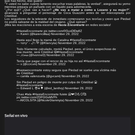
que has hecho, eso quiero".
"Y usted no sabe cuánto lamento escuchar esas palabras, la verdad", asegurará su yerno
mientras prepara un pañuelo con un líquido para adormecerla.
"¿Por qué? ¿Qué vas a hacer?
¿Me vas a matar a como a Lozano y su mujer?
",
alcanzará a preguntar el personaje de Coca Guazzini antes de ser interceptada por
Cristóbal.
Los seguidores de la teleserie de inmediato comenzaron sus teorías y creen que Piedad
no podrá salvarse de la maldad del cirujano. ¿Qué opinas?
¡Mira las reacciones a esta escena de
Hasta Encontrarte
en redes sociales!
#HastaEncontrarte
pic.twitter.com/0GusDlDw8Z
— Karen (@karenciillaa)
November 29, 2022
Hasta aquí llego la mamá de Catalina
#HastaEncontrarte
— тαту⁷ - 🌙✨💜 (@Klancyta)
November 29, 2022
Todo fríamente calculado, morirá Piedad, pero, el único sospechoso de
esa muerte, será Cristóbal 😃
#HastaEncontrarte
— 𝓐𝓵𝓶𝓪 (@IvonneD)
November 29, 2022
Tenía que pagar con el rencor de su hija no así
#HastaEncontrarte
— x (@ccrcvm)
November 29, 2022
#hastaencontrarte
estoy segura que Piedad se vuelve una víctima más
de Cristóbal
— camila valenzuela (@gvcami)
November 29, 2022
Sin Piedad en peligro de muerte por culpa de Cristóbal 🤮
#HastaEncontrarte
— Edward L 😎☀️🌳 (@ed_lanthry)
November 29, 2022
Chao
#lala
#HastaEncontrarte
fuiste 🥶💔😔💪😕🥰
pic.twitter.com/ZDPGGsMVFh
— ̷NICOLSITA (@NicoleGlammyta)
November 29, 2022
Señal en vivo