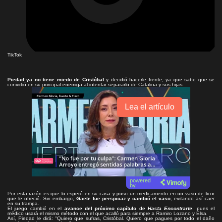
TikTok
Piedad ya no tiene miedo de Cristóbal
y decidió hacerle frente, ya que sabe que se
convirtió en su principal enemiga al intentar separarlo de Catalina y sus hijas.
Lea el artículo
powered
by
Por esta razón es que lo esperó en su casa y puso un medicamento en un vaso de licor
que le ofreció. Sin embargo,
Gaete fue perspicaz y cambió el vaso
, evitando así caer
en su trampa.
El juego cambió en el
avance del próximo capítulo de
Hasta Encontrarte
, pues el
médico usará el mismo método con el que acalló para siempre a Ramiro Lozano y Elsa.
Así, Piedad le dirá: "Quiero que sufras, Cristóbal. Quiero que pagues por todo el daño