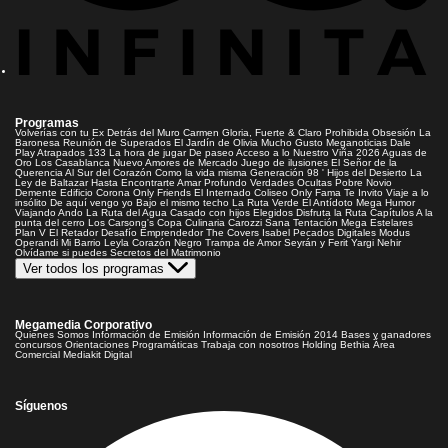
Programas
Volverías con tu Ex
Detrás del Muro
Carmen Gloria, Fuerte & Claro
Prohibida Obsesión
La
Baronesa
Reunión de Superados
El Jardín de Olivia
Mucho Gusto
Meganoticias
Dale
Play
Atrapados 133
La hora de jugar
De paseo
Acceso a lo Nuestro
Viña 2026
Aguas de
Oro
Los Casablanca
Nuevo Amores de Mercado
Juego de ilusiones
El Señor de la
Querencia
Al Sur del Corazón
Como la vida misma
Generación 98 '
Hijos del Desierto
La
Ley de Baltazar
Hasta Encontrarte
Amar Profundo
Verdades Ocultas
Pobre Novio
Demente
Edificio Corona
Only Friends
El Internado
Coliseo
Only Fama
Te Invito
Viaje a lo
insólito
De aquí vengo yo
Bajo el mismo techo
La Ruta Verde
El Antídoto
Mega Humor
Viajando Ando
La Ruta del Agua
Casado con hijos
Elegidos
Disfruta la Ruta
Capítulos
A la
punta del cerro
Los Carsong's
Copa Culinaria Carozzi
Sana Tentación
Mega Estelares
Plan V
El Retador
Desafío Emprendedor
The Covers
Isabel
Pecados Digitales
Modus
Operandi
Mi Barrio
Leyla
Corazón Negro
Trampa de Amor
Seyrán y Ferit
Yargi
Nehir
Olvídame si puedes
Secretos del Matrimonio
Ver todos los programas
Megamedia Corporativo
Quienes Somos
Información de Emisión
Información de Emisión 2014
Bases y ganadores
concursos
Orientaciones Programáticas
Trabaja con nosotros
Holding Bethia
Área
Comercial
Mediakit Digital
Síguenos