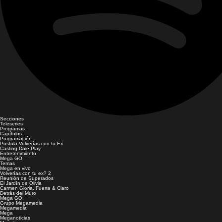
Secciones
Teleseries
Programas
Capítulos
Programación
Postula Volverías con tu Ex
Casting Dale Play
Entretenimiento
Mega GO
Temas
Mega en vivo
Volverías con tu ex? 2
Reunión de Superados
El Jardín de Olivia
Carmen Gloria, Fuerte & Claro
Detrás del Muro
Mega GO
Grupo Megamedia
Megamedia
Mega
Meganoticias