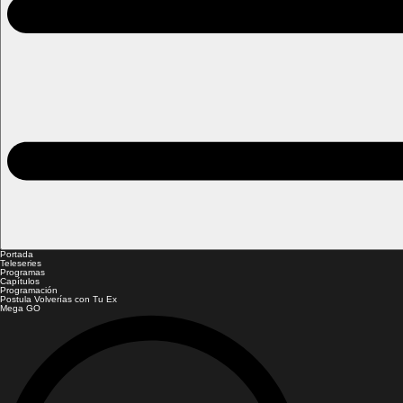
Portada
Teleseries
Programas
Capítulos
Programación
Postula Volverías con Tu Ex
Mega GO