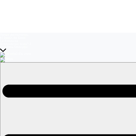
Temas del momento:
El Jardín de Olivia
La Baronesa
Volverías con tu ex? 2
Prohibida Obsesión
EN VIVO