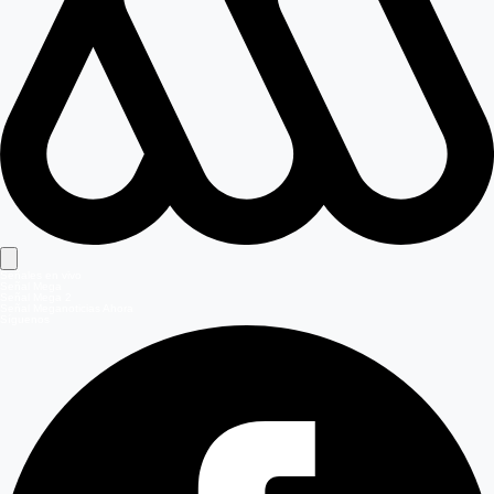
Señales en vivo
Señal Mega
Señal Mega 2
Señal Meganoticias Ahora
Síguenos