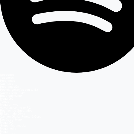
Secciones
Teleseries
Programas
Capítulos
Programación
Postula Volverías con tu Ex
Casting Dale Play
Entretenimiento
Mega GO
Temas
Mega en vivo
Volverías con tu ex? 2
Reunión de Superados
El Jardín de Olivia
Carmen Gloria, Fuerte & Claro
Detrás del Muro
Mega GO
Grupo Megamedia
Megamedia
Mega