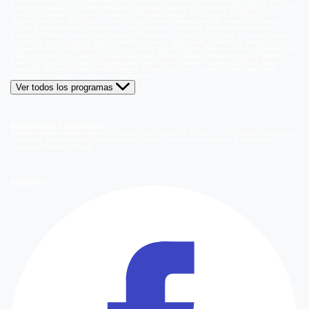
Baronesa
Reunión de Superados
El Jardín de Olivia
Mucho Gusto
Meganoticias
Dale
Play
Atrapados 133
La hora de jugar
De paseo
Acceso a lo Nuestro
Viña 2026
Aguas de
Oro
Los Casablanca
Nuevo Amores de Mercado
Juego de ilusiones
El Señor de la
Querencia
Al Sur del Corazón
Como la vida misma
Generación 98 '
Hijos del Desierto
La
Ley de Baltazar
Hasta Encontrarte
Amar Profundo
Verdades Ocultas
Pobre Novio
Demente
Edificio Corona
Only Friends
El Internado
Coliseo
Only Fama
Te Invito
Viaje a lo
insólito
De aquí vengo yo
Bajo el mismo techo
La Ruta Verde
El Antídoto
Mega Humor
Viajando Ando
La Ruta del Agua
Casado con hijos
Elegidos
Disfruta la Ruta
Capítulos
A la
punta del cerro
Los Carsong's
Copa Culinaria Carozzi
Sana Tentación
Mega Estelares
Plan V
El Retador
Desafío Emprendedor
The Covers
Isabel
Pecados Digitales
Modus
Operandi
Mi Barrio
Leyla
Corazón Negro
Trampa de Amor
Seyrán y Ferit
Yargi
Nehir
Olvídame si puedes
Secretos del Matrimonio
Ver todos los programas
Megamedia Corporativo
Quienes Somos
Información de Emisión
Información de Emisión 2014
Bases y ganadores
concursos
Orientaciones Programáticas
Trabaja con nosotros
Holding Bethia
Área
Comercial
Mediakit Digital
Síguenos