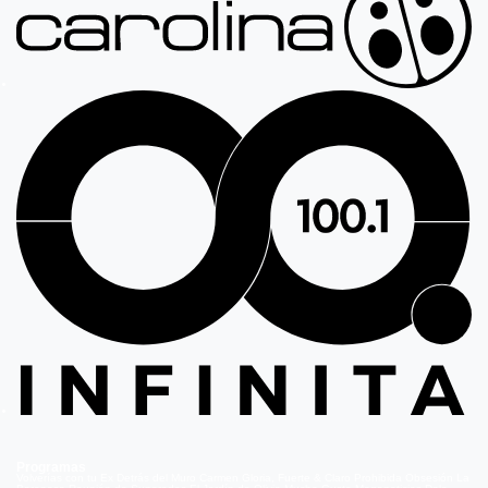
Programas
Volverías con tu Ex
Detrás del Muro
Carmen Gloria, Fuerte & Claro
Prohibida Obsesión
La