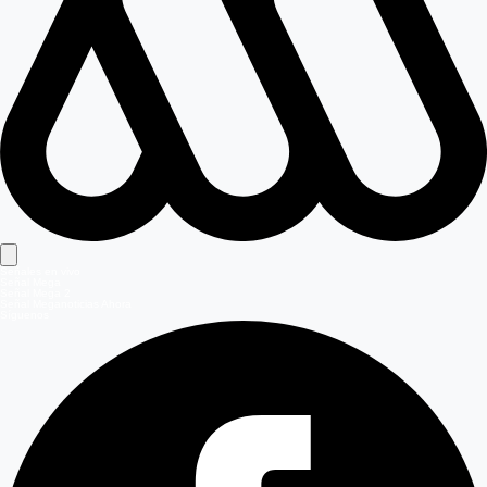
Señales en vivo
Señal Mega
Señal Mega 2
Señal Meganoticias Ahora
Síguenos