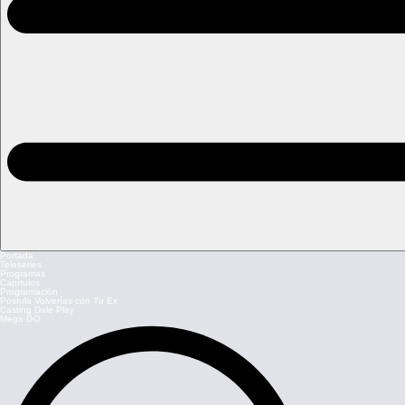
Portada
Teleseries
Programas
Capítulos
Programación
Postula Volverías con Tu Ex
Casting Dale Play
Mega GO