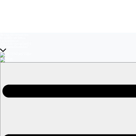
Temas del momento:
El Jardín de Olivia
La Baronesa
Volverías con tu ex? 2
Prohibida Obsesión
EN VIVO