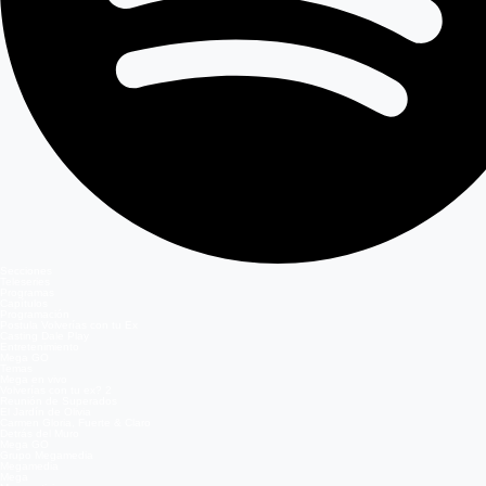
Secciones
Teleseries
Programas
Capítulos
Programación
Postula Volverías con tu Ex
Casting Dale Play
Entretenimiento
Mega GO
Temas
Mega en vivo
Volverías con tu ex? 2
Reunión de Superados
El Jardín de Olivia
Carmen Gloria, Fuerte & Claro
Detrás del Muro
Mega GO
Grupo Megamedia
Megamedia
Mega