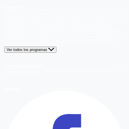
Programas
Volverías con tu Ex
Detrás del Muro
Carmen Gloria, Fuerte & Claro
Prohibida Obsesión
La
Baronesa
Reunión de Superados
El Jardín de Olivia
Mucho Gusto
Meganoticias
Dale
Play
Atrapados 133
La hora de jugar
De paseo
Acceso a lo Nuestro
Viña 2026
Aguas de
Oro
Los Casablanca
Nuevo Amores de Mercado
Juego de ilusiones
El Señor de la
Querencia
Al Sur del Corazón
Como la vida misma
Generación 98 '
Hijos del Desierto
La
Ley de Baltazar
Hasta Encontrarte
Amar Profundo
Verdades Ocultas
Pobre Novio
Demente
Edificio Corona
Only Friends
El Internado
Coliseo
Only Fama
Te Invito
Viaje a lo
insólito
De aquí vengo yo
Bajo el mismo techo
La Ruta Verde
El Antídoto
Mega Humor
Viajando Ando
La Ruta del Agua
Casado con hijos
Elegidos
Disfruta la Ruta
Capítulos
A la
punta del cerro
Los Carsong's
Copa Culinaria Carozzi
Sana Tentación
Mega Estelares
Plan V
El Retador
Desafío Emprendedor
The Covers
Isabel
Pecados Digitales
Modus
Operandi
Mi Barrio
Leyla
Corazón Negro
Trampa de Amor
Seyrán y Ferit
Yargi
Nehir
Olvídame si puedes
Secretos del Matrimonio
Ver todos los programas
Megamedia Corporativo
Quienes Somos
Información de Emisión
Información de Emisión 2014
Bases y ganadores
concursos
Orientaciones Programáticas
Trabaja con nosotros
Holding Bethia
Área
Comercial
Mediakit Digital
Síguenos