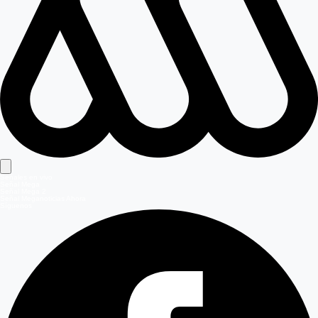
Señales en vivo
Señal Mega
Señal Mega 2
Señal Meganoticias Ahora
Síguenos