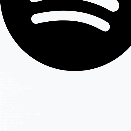
Secciones
Teleseries
Programas
Capítulos
Programación
Postula Volverías con tu Ex
Casting Dale Play
Entretenimiento
Mega GO
Temas
Mega en vivo
Volverías con tu ex? 2
Reunión de Superados
El Jardín de Olivia
Carmen Gloria, Fuerte & Claro
Detrás del Muro
Mega GO
Grupo Megamedia
Megamedia
Mega