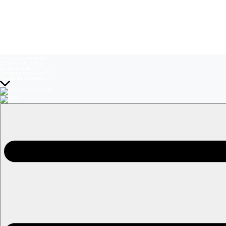
Temas del momento:
El Jardín de Olivia
La Baronesa
Volverías con tu ex? 2
Prohibida Obsesión
EN VIVO