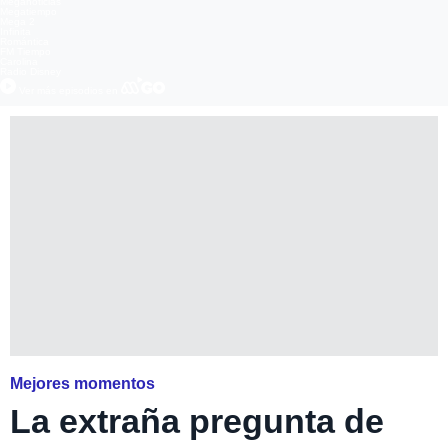
Meganoticias
Megatiempo
Mega 2
Infinita
Romántica
FM Tiempo
Carolina
Radio Disney
Ver más episodios en
Mejores momentos
La extraña pregunta de