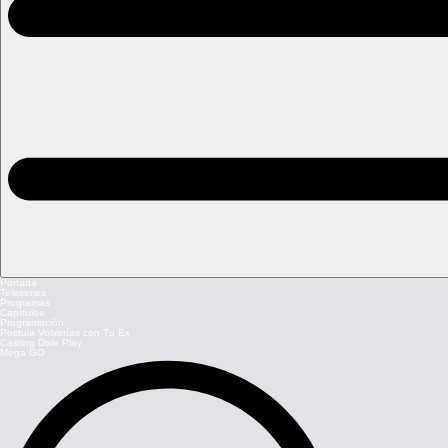
Portada
Teleseries
Programas
Capítulos
Programación
Postula Volverías con Tu Ex
Casting Dale Play
Mega GO