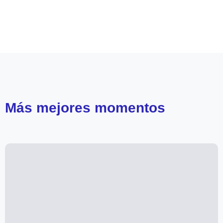
Leer más de
Juego de Ilusiones
Ximena Rivas
Carolina Arregui
Alonso Quintero
Teleseries Mega
Más
mejores momentos