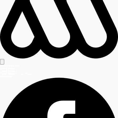
Señales en vivo
Señal Mega
Señal Mega 2
Señal Meganoticias Ahora
Síguenos