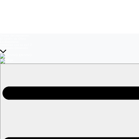
Temas del momento:
El Jardín de Olivia
La Baronesa
Volverías con tu ex? 2
Prohibida Obsesión
EN VIVO