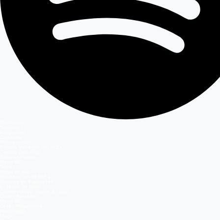
Secciones
Teleseries
Programas
Capítulos
Programación
Postula Volverías con tu Ex
Casting Dale Play
Entretenimiento
Mega GO
Temas
Mega en vivo
Volverías con tu ex? 2
Reunión de Superados
El Jardín de Olivia
Carmen Gloria, Fuerte & Claro
Detrás del Muro
Mega GO
Grupo Megamedia
Megamedia
Mega