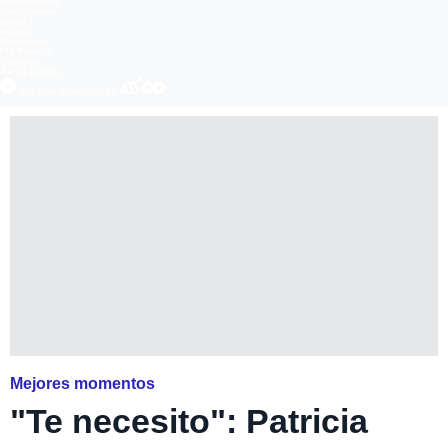
Meganoticias
Megatiempo
Mega 2
Infinita
Romántica
FM Tiempo
Carolina
Radio Disney
Ver más episodios en
Mejores momentos
"Te necesito": Patricia