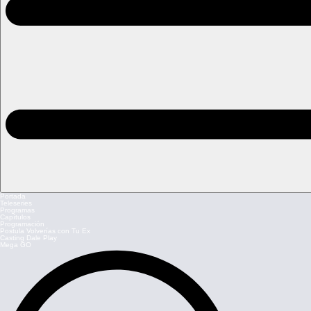
Portada
Teleseries
Programas
Capítulos
Programación
Postula Volverías con Tu Ex
Casting Dale Play
Mega GO