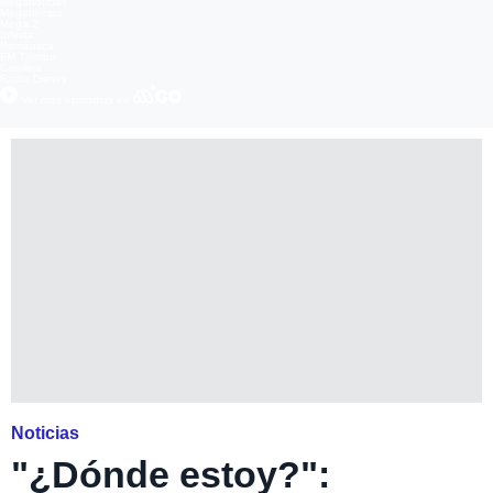
Meganoticias
Megatiempo
Mega 2
Infinita
Romántica
FM Tiempo
Carolina
Radio Disney
Ver más episodios en
Noticias
"¿Dónde estoy?":