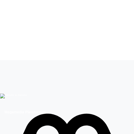
Leer más de
Juego de Ilusiones
Ximena Rivas
Alonso Quintero
Megamedia Plataformas