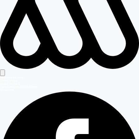
Señales en vivo
Señal Mega
Señal Mega 2
Señal Meganoticias Ahora
Síguenos