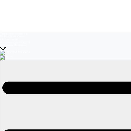
Temas del momento:
El Jardín de Olivia
La Baronesa
Volverías con tu ex? 2
Prohibida Obsesión
EN VIVO