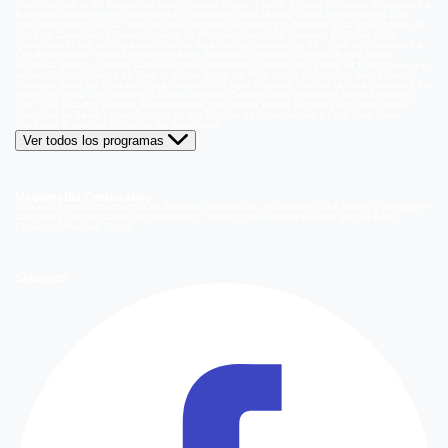
Volverías con tu Ex
Detrás del Muro
Carmen Gloria, Fuerte & Claro
Prohibida Obsesión
La
Baronesa
Reunión de Superados
El Jardín de Olivia
Mucho Gusto
Meganoticias
Dale
Play
Atrapados 133
La hora de jugar
De paseo
Acceso a lo Nuestro
Viña 2026
Aguas de
Oro
Los Casablanca
Nuevo Amores de Mercado
Juego de ilusiones
El Señor de la
Querencia
Al Sur del Corazón
Como la vida misma
Generación 98 '
Hijos del Desierto
La
Ley de Baltazar
Hasta Encontrarte
Amar Profundo
Verdades Ocultas
Pobre Novio
Demente
Edificio Corona
Only Friends
El Internado
Coliseo
Only Fama
Te Invito
Viaje a lo
insólito
De aquí vengo yo
Bajo el mismo techo
La Ruta Verde
El Antídoto
Mega Humor
Viajando Ando
La Ruta del Agua
Casado con hijos
Elegidos
Disfruta la Ruta
Capítulos
A la
punta del cerro
Los Carsong's
Copa Culinaria Carozzi
Sana Tentación
Mega Estelares
Plan V
El Retador
Desafío Emprendedor
The Covers
Isabel
Pecados Digitales
Modus
Operandi
Mi Barrio
Leyla
Corazón Negro
Trampa de Amor
Seyrán y Ferit
Yargi
Nehir
Olvídame si puedes
Secretos del Matrimonio
Ver todos los programas
Megamedia Corporativo
Quienes Somos
Información de Emisión
Información de Emisión 2014
Bases y ganadores
concursos
Orientaciones Programáticas
Trabaja con nosotros
Holding Bethia
Área
Comercial
Mediakit Digital
Síguenos