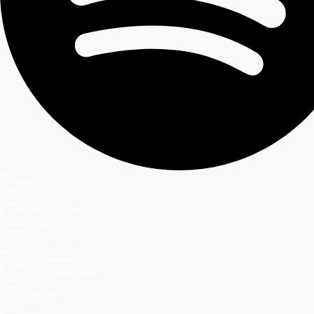
Secciones
Teleseries
Programas
Capítulos
Programación
Postula Volverías con tu Ex
Casting Dale Play
Entretenimiento
Mega GO
Temas
Mega en vivo
Volverías con tu ex? 2
Reunión de Superados
El Jardín de Olivia
Carmen Gloria, Fuerte & Claro
Detrás del Muro
Mega GO
Grupo Megamedia
Megamedia
Mega