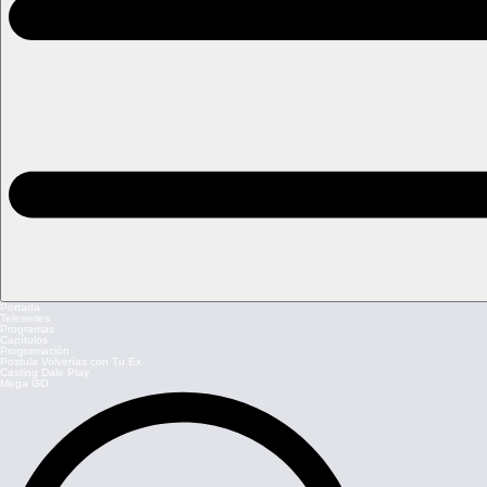
Portada
Teleseries
Programas
Capítulos
Programación
Postula Volverías con Tu Ex
Casting Dale Play
Mega GO