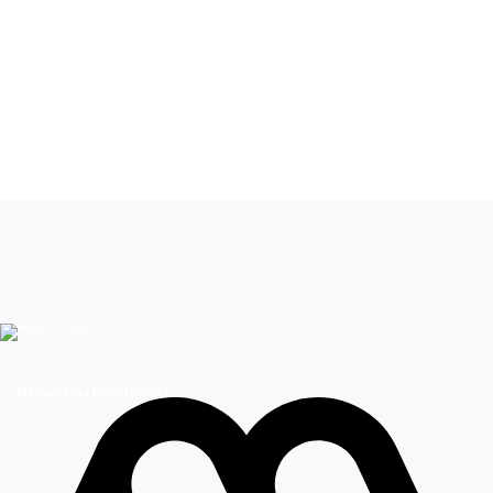
Leer más de
Juego de Ilusiones
Camilo Carmona
Ximena Rivas
Actores Chilenos
Teleseries Mega
Megamedia Plataformas