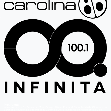
Programas
Volverías con tu Ex
Detrás del Muro
Carmen Gloria, Fuerte & Claro
Prohibida Obsesión
La
Baronesa
Reunión de Superados
El Jardín de Olivia
Mucho Gusto
Meganoticias
Dale