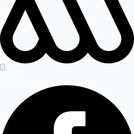
Señales en vivo
Señal Mega
Señal Mega 2
Señal Meganoticias Ahora
Síguenos