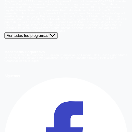
Play
Atrapados 133
La hora de jugar
De paseo
Acceso a lo Nuestro
Viña 2026
Aguas de
Oro
Los Casablanca
Nuevo Amores de Mercado
Juego de ilusiones
El Señor de la
Querencia
Al Sur del Corazón
Como la vida misma
Generación 98 '
Hijos del Desierto
La
Ley de Baltazar
Hasta Encontrarte
Amar Profundo
Verdades Ocultas
Pobre Novio
Demente
Edificio Corona
Only Friends
El Internado
Coliseo
Only Fama
Te Invito
Viaje a lo
insólito
De aquí vengo yo
Bajo el mismo techo
La Ruta Verde
El Antídoto
Mega Humor
Viajando Ando
La Ruta del Agua
Casado con hijos
Elegidos
Disfruta la Ruta
Capítulos
A la
punta del cerro
Los Carsong's
Copa Culinaria Carozzi
Sana Tentación
Mega Estelares
Plan V
El Retador
Desafío Emprendedor
The Covers
Isabel
Pecados Digitales
Modus
Operandi
Mi Barrio
Leyla
Corazón Negro
Trampa de Amor
Seyrán y Ferit
Yargi
Nehir
Olvídame si puedes
Secretos del Matrimonio
Ver todos los programas
Megamedia Corporativo
Quienes Somos
Información de Emisión
Información de Emisión 2014
Bases y ganadores
concursos
Orientaciones Programáticas
Trabaja con nosotros
Holding Bethia
Área
Comercial
Mediakit Digital
Síguenos