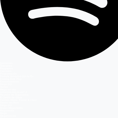
Secciones
Teleseries
Programas
Capítulos
Programación
Postula Volverías con tu Ex
Casting Dale Play
Entretenimiento
Mega GO
Temas
Mega en vivo
Volverías con tu ex? 2
Reunión de Superados
El Jardín de Olivia
Carmen Gloria, Fuerte & Claro
Detrás del Muro
Mega GO
Grupo Megamedia
Megamedia
Mega
Meganoticias