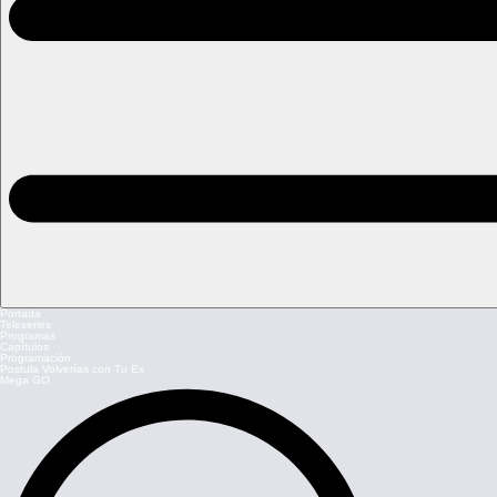
Portada
Teleseries
Programas
Capítulos
Programación
Postula Volverías con Tu Ex
Mega GO