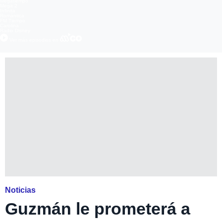
Megatiempo
Mega 2
Infinita
Romántica
FM Tiempo
Carolina
Radio Disney
Ver más episodios en
Noticias
Guzmán le prometerá a