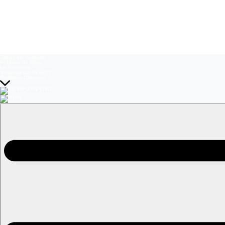
Temas del momento:
El Jardín de Olivia
La Baronesa
Volverías con tu ex? 2
Prohibida Obsesión
EN VIVO