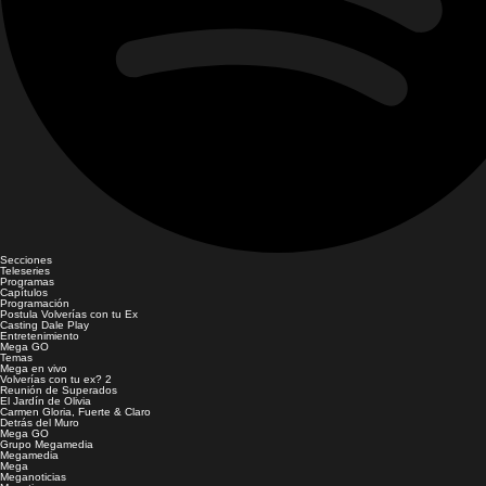
Secciones
Teleseries
Programas
Capítulos
Programación
Postula Volverías con tu Ex
Casting Dale Play
Entretenimiento
Mega GO
Temas
Mega en vivo
Volverías con tu ex? 2
Reunión de Superados
El Jardín de Olivia
Carmen Gloria, Fuerte & Claro
Detrás del Muro
Mega GO
Grupo Megamedia
Megamedia
Mega
Meganoticias