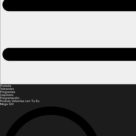
Portada
Teleseries
Programas
Capítulos
Programación
Postula Volverías con Tu Ex
Mega GO