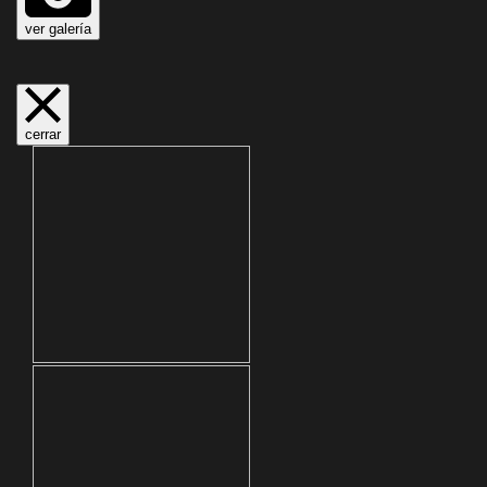
ver galería
cerrar