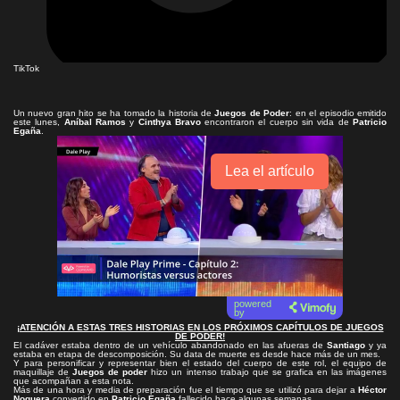
TikTok
Un nuevo gran hito se ha tomado la historia de
Juegos de Poder
: en el episodio emitido
este lunes,
Aníbal Ramos
y
Cinthya Bravo
encontraron el cuerpo sin vida de
Patricio
Egaña
.
Lea el artículo
powered
by
¡ATENCIÓN A ESTAS TRES HISTORIAS EN LOS PRÓXIMOS CAPÍTULOS DE JUEGOS
DE PODER!
El cadáver estaba dentro de un vehículo abandonado en las afueras de
Santiago
y ya
estaba en etapa de descomposición. Su data de muerte es desde hace más de un mes.
Y para personificar y representar bien el estado del cuerpo de este rol, el equipo de
maquillaje de
Juegos de poder
hizo un intenso trabajo que se grafica en las imágenes
que acompañan a esta nota.
Más de una hora y media de preparación fue el tiempo que se utilizó para dejar a
Héctor
Noguera
convertido en
Patricio Egaña
fallecido hace algunas semanas.