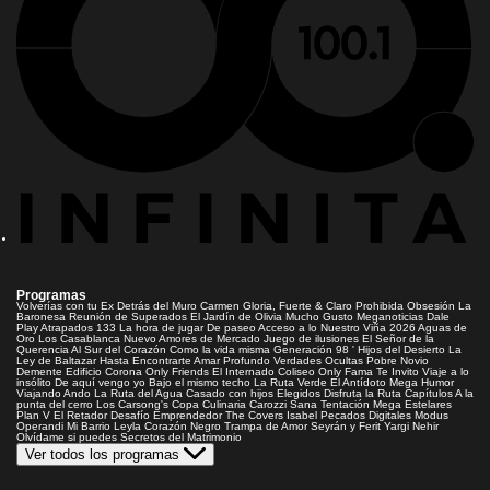
Programas
Volverías con tu Ex
Detrás del Muro
Carmen Gloria, Fuerte & Claro
Prohibida Obsesión
La
Baronesa
Reunión de Superados
El Jardín de Olivia
Mucho Gusto
Meganoticias
Dale
Play
Atrapados 133
La hora de jugar
De paseo
Acceso a lo Nuestro
Viña 2026
Aguas de
Oro
Los Casablanca
Nuevo Amores de Mercado
Juego de ilusiones
El Señor de la
Querencia
Al Sur del Corazón
Como la vida misma
Generación 98 '
Hijos del Desierto
La
Ley de Baltazar
Hasta Encontrarte
Amar Profundo
Verdades Ocultas
Pobre Novio
Demente
Edificio Corona
Only Friends
El Internado
Coliseo
Only Fama
Te Invito
Viaje a lo
insólito
De aquí vengo yo
Bajo el mismo techo
La Ruta Verde
El Antídoto
Mega Humor
Viajando Ando
La Ruta del Agua
Casado con hijos
Elegidos
Disfruta la Ruta
Capítulos
A la
punta del cerro
Los Carsong's
Copa Culinaria Carozzi
Sana Tentación
Mega Estelares
Plan V
El Retador
Desafío Emprendedor
The Covers
Isabel
Pecados Digitales
Modus
Operandi
Mi Barrio
Leyla
Corazón Negro
Trampa de Amor
Seyrán y Ferit
Yargi
Nehir
Olvídame si puedes
Secretos del Matrimonio
Ver todos los programas