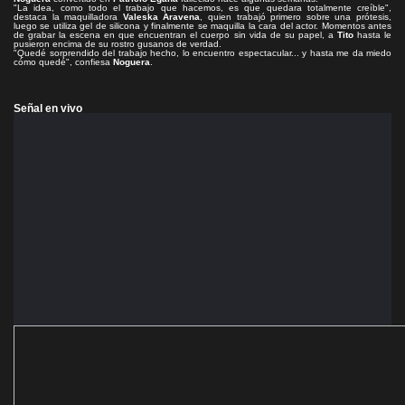
"La idea, como todo el trabajo que hacemos, es que quedara totalmente creíble",
destaca la maquilladora
Valeska Aravena
, quien trabajó primero sobre una prótesis,
luego se utiliza gel de silicona y finalmente se maquilla la cara del actor. Momentos antes
de grabar la escena en que encuentran el cuerpo sin vida de su papel, a
Tito
hasta le
pusieron encima de su rostro gusanos de verdad.
"Quedé sorprendido del trabajo hecho, lo encuentro espectacular... y hasta me da miedo
cómo quedé", confiesa
Noguera
.
Señal en vivo