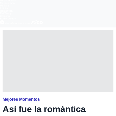
Meganoticias
Megatiempo
Mega 2
Infinita
Romántica
FM Tiempo
Carolina
Radio Disney
Ver más episodios en
Mejores Momentos
Así fue la romántica