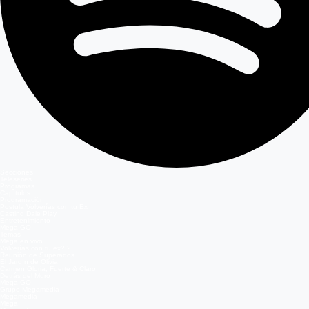
Secciones
Teleseries
Programas
Capítulos
Programación
Postula Volverías con tu Ex
Casting Dale Play
Entretenimiento
Mega GO
Temas
Mega en vivo
Volverías con tu ex? 2
Reunión de Superados
El Jardín de Olivia
Carmen Gloria, Fuerte & Claro
Detrás del Muro
Mega GO
Grupo Megamedia
Megamedia
Mega