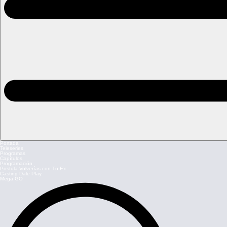
Portada
Teleseries
Programas
Capítulos
Programación
Postula Volverías con Tu Ex
Casting Dale Play
Mega GO