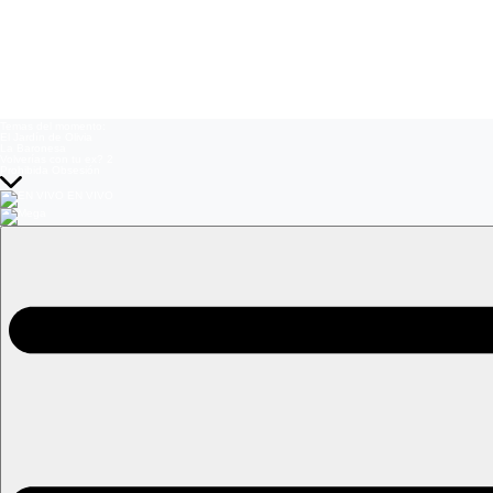
Temas del momento:
El Jardín de Olivia
La Baronesa
Volverías con tu ex? 2
Prohibida Obsesión
EN VIVO