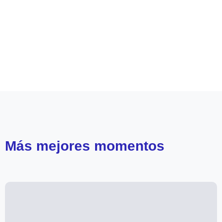
Leer más de
Los Casablanca
Sigrid Alegría
Francisco Reyes
Teleseries Mega
Más
mejores momentos