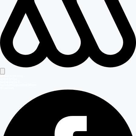
Señales en vivo
Señal Mega
Señal Mega 2
Señal Meganoticias Ahora
Síguenos