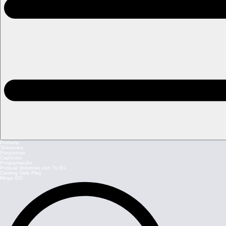
Portada
Teleseries
Programas
Capítulos
Programación
Postula Volverías con Tu Ex
Casting Dale Play
Mega GO