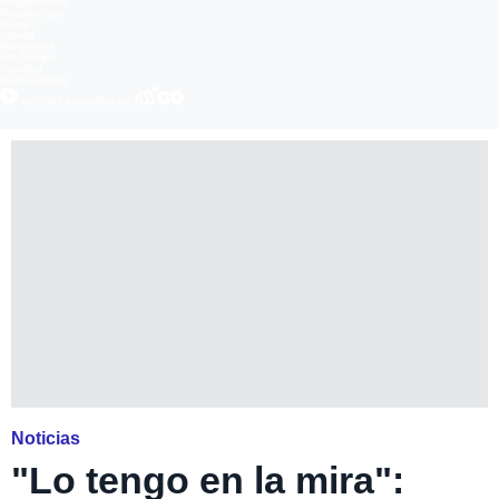
Meganoticias
Megatiempo
Mega 2
Infinita
Romántica
FM Tiempo
Carolina
Radio Disney
Ver más episodios en
Noticias
"Lo tengo en la mira":