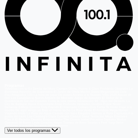
Programas
Volverías con tu Ex
Detrás del Muro
Carmen Gloria, Fuerte & Claro
Prohibida Obsesión
La
Baronesa
Reunión de Superados
El Jardín de Olivia
Mucho Gusto
Meganoticias
Dale
Play
Atrapados 133
La hora de jugar
De paseo
Acceso a lo Nuestro
Viña 2026
Aguas de
Oro
Los Casablanca
Nuevo Amores de Mercado
Juego de ilusiones
El Señor de la
Querencia
Al Sur del Corazón
Como la vida misma
Generación 98 '
Hijos del Desierto
La
Ley de Baltazar
Hasta Encontrarte
Amar Profundo
Verdades Ocultas
Pobre Novio
Demente
Edificio Corona
Only Friends
El Internado
Coliseo
Only Fama
Te Invito
Viaje a lo
insólito
De aquí vengo yo
Bajo el mismo techo
La Ruta Verde
El Antídoto
Mega Humor
Viajando Ando
La Ruta del Agua
Casado con hijos
Elegidos
Disfruta la Ruta
Capítulos
A la
punta del cerro
Los Carsong's
Copa Culinaria Carozzi
Sana Tentación
Mega Estelares
Plan V
El Retador
Desafío Emprendedor
The Covers
Isabel
Pecados Digitales
Modus
Operandi
Mi Barrio
Leyla
Corazón Negro
Trampa de Amor
Seyrán y Ferit
Yargi
Nehir
Olvídame si puedes
Secretos del Matrimonio
Ver todos los programas