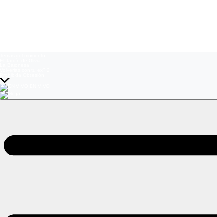
Temas del momento:
El Jardín de Olivia
La Baronesa
Volverías con tu ex? 2
Prohibida Obsesión
EN VIVO