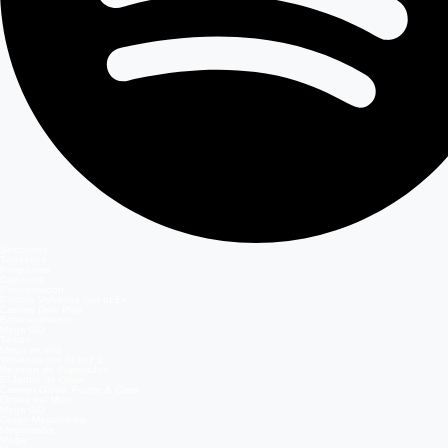
Secciones
Teleseries
Programas
Capítulos
Programación
Postula Volverías con tu Ex
Casting Dale Play
Entretenimiento
Mega GO
Temas
Mega en vivo
Volverías con tu ex? 2
Reunión de Superados
El Jardín de Olivia
Carmen Gloria, Fuerte & Claro
Detrás del Muro
Mega GO
Grupo Megamedia
Megamedia
Mega