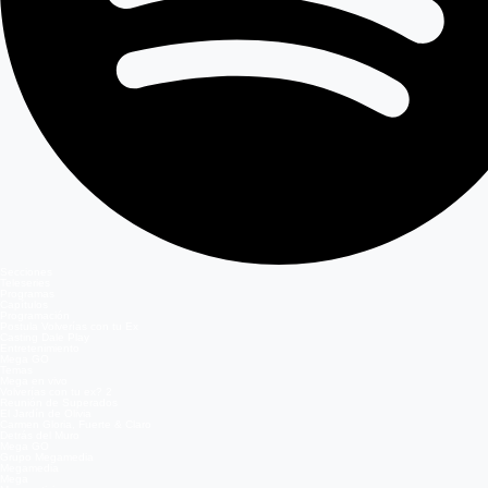
Secciones
Teleseries
Programas
Capítulos
Programación
Postula Volverías con tu Ex
Casting Dale Play
Entretenimiento
Mega GO
Temas
Mega en vivo
Volverías con tu ex? 2
Reunión de Superados
El Jardín de Olivia
Carmen Gloria, Fuerte & Claro
Detrás del Muro
Mega GO
Grupo Megamedia
Megamedia
Mega