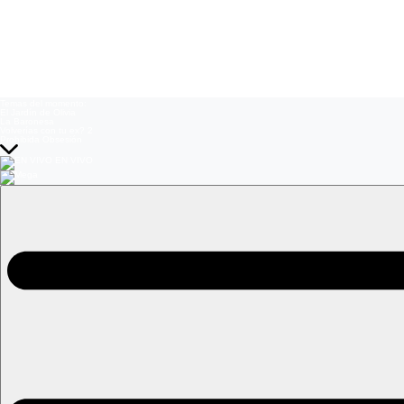
Temas del momento:
El Jardín de Olivia
La Baronesa
Volverías con tu ex? 2
Prohibida Obsesión
EN VIVO