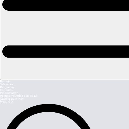
Portada
Teleseries
Programas
Capítulos
Programación
Postula Volverías con Tu Ex
Casting Dale Play
Mega GO