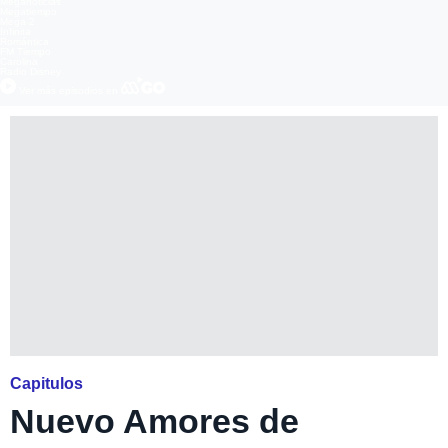
Meganoticias
Megatiempo
Mega 2
Infinita
Romántica
FM Tiempo
Carolina
Radio Disney
Ver más episodios en
Capitulos
Nuevo Amores de