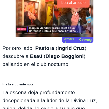
Lea el artículo
powered
by
Por otro lado,
Pastora
(
Ingrid Cruz
)
descubre a
Esaú
(
Diego Boggioni
)
bailando en el club nocturno.
Ir a la siguiente nota
La escena deja profundamente
decepcionada a la líder de la Divina Luz,
quien, dolida, le exige a su hijo que