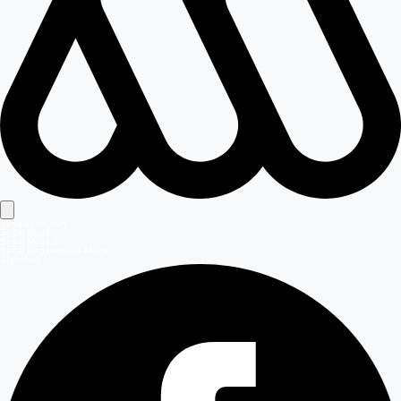
Señales en vivo
Señal Mega
Señal Mega 2
Señal Meganoticias Ahora
Síguenos