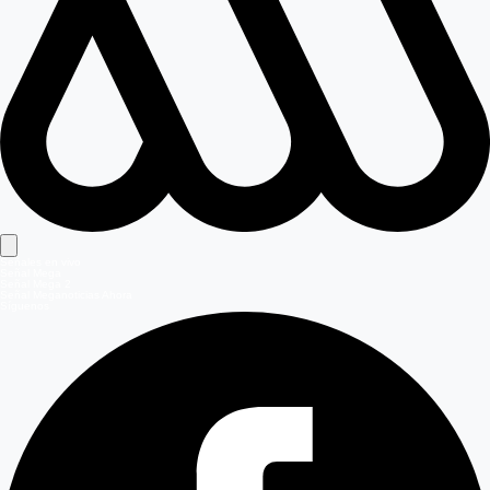
Señales en vivo
Señal Mega
Señal Mega 2
Señal Meganoticias Ahora
Síguenos