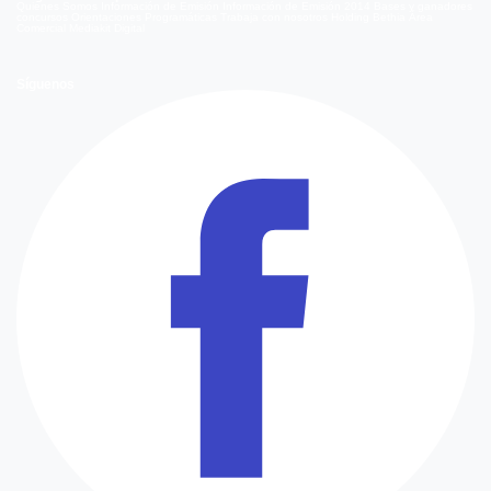
Quienes Somos
Información de Emisión
Información de Emisión 2014
Bases y ganadores
concursos
Orientaciones Programáticas
Trabaja con nosotros
Holding Bethia
Área
Comercial
Mediakit Digital
Síguenos