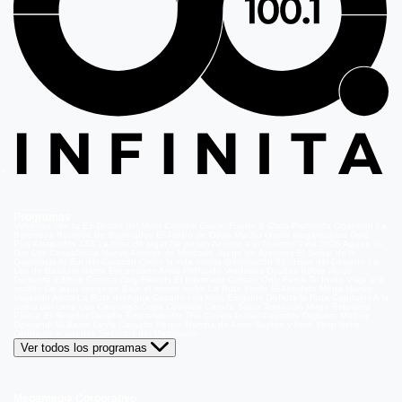
Programas
Volverías con tu Ex
Detrás del Muro
Carmen Gloria, Fuerte & Claro
Prohibida Obsesión
La
Baronesa
Reunión de Superados
El Jardín de Olivia
Mucho Gusto
Meganoticias
Dale
Play
Atrapados 133
La hora de jugar
De paseo
Acceso a lo Nuestro
Viña 2026
Aguas de
Oro
Los Casablanca
Nuevo Amores de Mercado
Juego de ilusiones
El Señor de la
Querencia
Al Sur del Corazón
Como la vida misma
Generación 98 '
Hijos del Desierto
La
Ley de Baltazar
Hasta Encontrarte
Amar Profundo
Verdades Ocultas
Pobre Novio
Demente
Edificio Corona
Only Friends
El Internado
Coliseo
Only Fama
Te Invito
Viaje a lo
insólito
De aquí vengo yo
Bajo el mismo techo
La Ruta Verde
El Antídoto
Mega Humor
Viajando Ando
La Ruta del Agua
Casado con hijos
Elegidos
Disfruta la Ruta
Capítulos
A la
punta del cerro
Los Carsong's
Copa Culinaria Carozzi
Sana Tentación
Mega Estelares
Plan V
El Retador
Desafío Emprendedor
The Covers
Isabel
Pecados Digitales
Modus
Operandi
Mi Barrio
Leyla
Corazón Negro
Trampa de Amor
Seyrán y Ferit
Yargi
Nehir
Olvídame si puedes
Secretos del Matrimonio
Ver todos los programas
Megamedia Corporativo