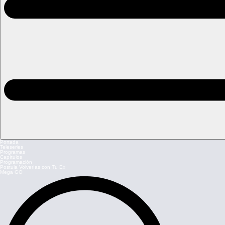
Portada
Teleseries
Programas
Capítulos
Programación
Postula Volverías con Tu Ex
Mega GO