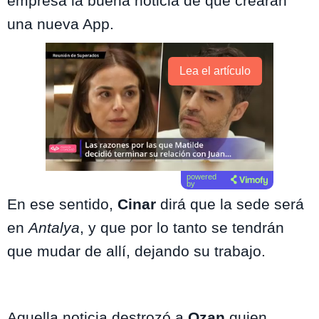
empresa la buena noticia de que crearán
una nueva App.
Lea el artículo
powered
by
En ese sentido,
Cinar
dirá que la sede será
en
Antalya
, y que por lo tanto se tendrán
que mudar de allí, dejando su trabajo.
Aquella noticia destrozó a
Ozan
quien