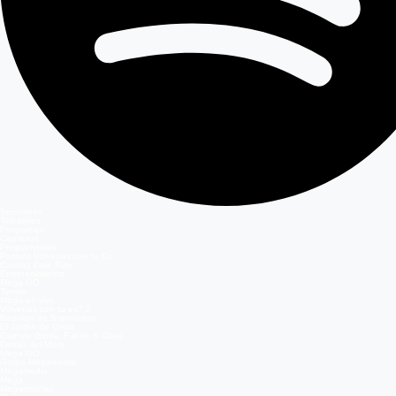
Secciones
Teleseries
Programas
Capítulos
Programación
Postula Volverías con tu Ex
Casting Dale Play
Entretenimiento
Mega GO
Temas
Mega en vivo
Volverías con tu ex? 2
Reunión de Superados
El Jardín de Olivia
Carmen Gloria, Fuerte & Claro
Detrás del Muro
Mega GO
Grupo Megamedia
Megamedia
Mega
Meganoticias