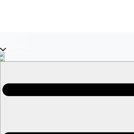
Temas del momento:
El Jardín de Olivia
La Baronesa
Volverías con tu ex? 2
Prohibida Obsesión
EN VIVO