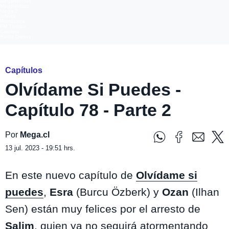
Meganoticias
Megatiempo
Mega 2
Infinita
Romántica
FM Tiempo
Carolina
Radio Disney
Capítulos
Olvídame Si Puedes -
Capítulo 78 - Parte 2
Por
Mega.cl
13 jul. 2023 - 19:51 hrs.
En este nuevo capítulo de
Olvídame si
puedes
,
Esra
(Burcu Özberk) y
Ozan
(
Ilhan
Sen) están muy felices por el arresto de
Salim
, quien ya no seguirá atormentando