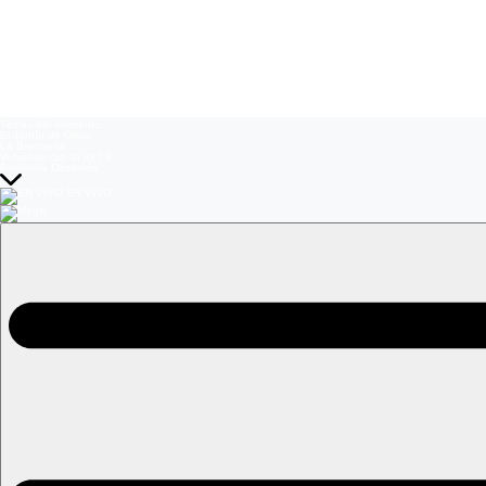
Temas del momento:
El Jardín de Olivia
La Baronesa
Volverías con tu ex? 2
Prohibida Obsesión
EN VIVO