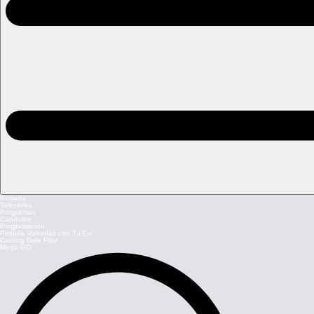
Portada
Teleseries
Programas
Capítulos
Programación
Postula Volverías con Tu Ex
Casting Dale Play
Mega GO