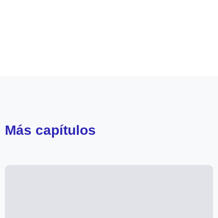
Leer más de
Olvídame si puedes
Más
capítulos