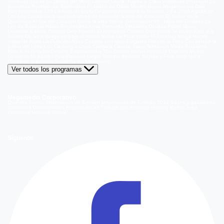
Volverías con tu Ex
Detrás del Muro
Carmen Gloria, Fuerte & Claro
Prohibida Obsesión
La
Baronesa
Reunión de Superados
El Jardín de Olivia
Mucho Gusto
Meganoticias
Dale
Play
Atrapados 133
La hora de jugar
De paseo
Acceso a lo Nuestro
Viña 2026
Aguas de
Oro
Los Casablanca
Nuevo Amores de Mercado
Juego de ilusiones
El Señor de la
Querencia
Al Sur del Corazón
Como la vida misma
Generación 98 '
Hijos del Desierto
La
Ley de Baltazar
Hasta Encontrarte
Amar Profundo
Verdades Ocultas
Pobre Novio
Demente
Edificio Corona
Only Friends
El Internado
Coliseo
Only Fama
Te Invito
Viaje a lo
insólito
De aquí vengo yo
Bajo el mismo techo
La Ruta Verde
El Antídoto
Mega Humor
Viajando Ando
La Ruta del Agua
Casado con hijos
Elegidos
Disfruta la Ruta
Capítulos
A la
punta del cerro
Los Carsong's
Copa Culinaria Carozzi
Sana Tentación
Mega Estelares
Plan V
El Retador
Desafío Emprendedor
The Covers
Isabel
Pecados Digitales
Modus
Operandi
Mi Barrio
Leyla
Corazón Negro
Trampa de Amor
Seyrán y Ferit
Yargi
Nehir
Olvídame si puedes
Secretos del Matrimonio
Ver todos los programas
Megamedia Corporativo
Quienes Somos
Información de Emisión
Información de Emisión 2014
Bases y ganadores
concursos
Orientaciones Programáticas
Trabaja con nosotros
Holding Bethia
Área
Comercial
Mediakit Digital
Síguenos