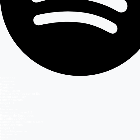
Secciones
Teleseries
Programas
Capítulos
Programación
Postula Volverías con tu Ex
Casting Dale Play
Entretenimiento
Mega GO
Temas
Mega en vivo
Volverías con tu ex? 2
Reunión de Superados
El Jardín de Olivia
Carmen Gloria, Fuerte & Claro
Detrás del Muro
Mega GO
Grupo Megamedia
Megamedia
Mega