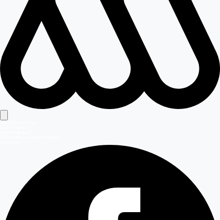
Señales en vivo
Señal Mega
Señal Mega 2
Señal Meganoticias Ahora
Síguenos