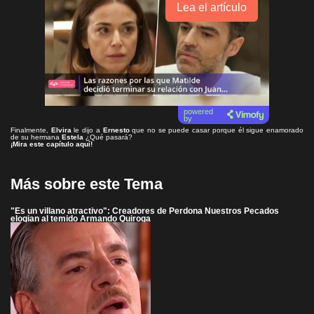
Lea el artículo
powered
by
Finalmente,
Elvira
le dijo a
Ernesto
que no se puede casar porque él sigue enamorado
de su hermana
Estela
¿Qué pasará?
¡Mira este capítulo aquí!
Más sobre este Tema
"Es un villano atractivo": Creadores de Perdona Nuestros Pecados
elogian al temido Armando Quiroga