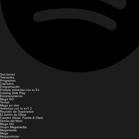
Secciones
Teleseries
Programas
Capítulos
Programación
Postula Volverías con tu Ex
Casting Dale Play
Entretenimiento
Mega GO
Temas
Mega en vivo
Volverías con tu ex? 2
Reunión de Superados
El Jardín de Olivia
Carmen Gloria, Fuerte & Claro
Detrás del Muro
Mega GO
Grupo Megamedia
Megamedia
Mega
Meganoticias