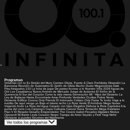
Programas
Volverías con tu Ex
Detrás del Muro
Carmen Gloria, Fuerte & Claro
Prohibida Obsesión
La
Baronesa
Reunión de Superados
El Jardín de Olivia
Mucho Gusto
Meganoticias
Dale
Play
Atrapados 133
La hora de jugar
De paseo
Acceso a lo Nuestro
Viña 2026
Aguas de
Oro
Los Casablanca
Nuevo Amores de Mercado
Juego de ilusiones
El Señor de la
Querencia
Al Sur del Corazón
Como la vida misma
Generación 98 '
Hijos del Desierto
La
Ley de Baltazar
Hasta Encontrarte
Amar Profundo
Verdades Ocultas
Pobre Novio
Demente
Edificio Corona
Only Friends
El Internado
Coliseo
Only Fama
Te Invito
Viaje a lo
insólito
De aquí vengo yo
Bajo el mismo techo
La Ruta Verde
El Antídoto
Mega Humor
Viajando Ando
La Ruta del Agua
Casado con hijos
Elegidos
Disfruta la Ruta
Capítulos
A la
punta del cerro
Los Carsong's
Copa Culinaria Carozzi
Sana Tentación
Mega Estelares
Plan V
El Retador
Desafío Emprendedor
The Covers
Isabel
Pecados Digitales
Modus
Operandi
Mi Barrio
Leyla
Corazón Negro
Trampa de Amor
Seyrán y Ferit
Yargi
Nehir
Olvídame si puedes
Secretos del Matrimonio
Ver todos los programas