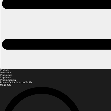
Portada
Teleseries
Programas
Capítulos
Programación
Postula Volverías con Tu Ex
Mega GO