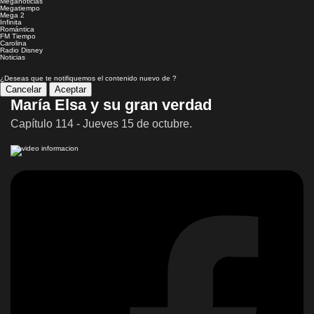
Meganoticias
Megatiempo
Mega 2
Infinita
Romántica
FM Tiempo
Carolina
Radio Disney
Noticias
¿Deseas que te notifiquemos el contenido nuevo de
?
Cancelar
Aceptar
María Elsa y su gran verdad
Capítulo 114 - Jueves 15 de octubre.