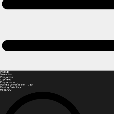
Portada
Teleseries
Programas
Capítulos
Programación
Postula Volverías con Tu Ex
Casting Dale Play
Mega GO