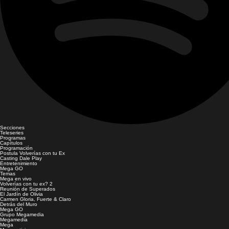
Secciones
Teleseries
Programas
Capítulos
Programación
Postula Volverías con tu Ex
Casting Dale Play
Entretenimiento
Mega GO
Temas
Mega en vivo
Volverías con tu ex? 2
Reunión de Superados
El Jardín de Olivia
Carmen Gloria, Fuerte & Claro
Detrás del Muro
Mega GO
Grupo Megamedia
Megamedia
Mega