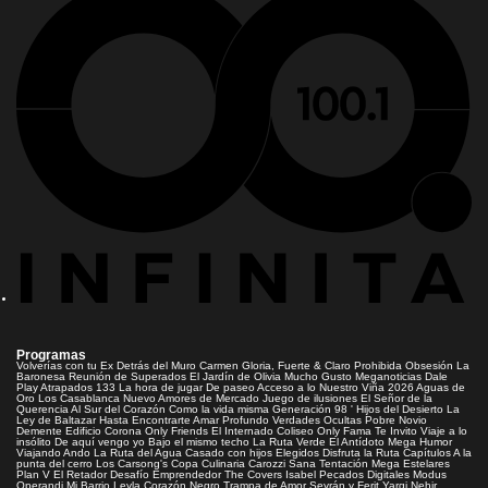
Programas
Volverías con tu Ex
Detrás del Muro
Carmen Gloria, Fuerte & Claro
Prohibida Obsesión
La
Baronesa
Reunión de Superados
El Jardín de Olivia
Mucho Gusto
Meganoticias
Dale
Play
Atrapados 133
La hora de jugar
De paseo
Acceso a lo Nuestro
Viña 2026
Aguas de
Oro
Los Casablanca
Nuevo Amores de Mercado
Juego de ilusiones
El Señor de la
Querencia
Al Sur del Corazón
Como la vida misma
Generación 98 '
Hijos del Desierto
La
Ley de Baltazar
Hasta Encontrarte
Amar Profundo
Verdades Ocultas
Pobre Novio
Demente
Edificio Corona
Only Friends
El Internado
Coliseo
Only Fama
Te Invito
Viaje a lo
insólito
De aquí vengo yo
Bajo el mismo techo
La Ruta Verde
El Antídoto
Mega Humor
Viajando Ando
La Ruta del Agua
Casado con hijos
Elegidos
Disfruta la Ruta
Capítulos
A la
punta del cerro
Los Carsong's
Copa Culinaria Carozzi
Sana Tentación
Mega Estelares
Plan V
El Retador
Desafío Emprendedor
The Covers
Isabel
Pecados Digitales
Modus
Operandi
Mi Barrio
Leyla
Corazón Negro
Trampa de Amor
Seyrán y Ferit
Yargi
Nehir