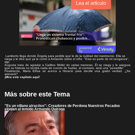
Lea el artículo
powered
by
Lamberto llega donde Ángela para pedirle que le de la nulidad del matrimonio. Ella se
niega y le dice que ya le contó a Armando sobre el niño. "Esta es parte de mi venganza",
dijo.
Augusta trata de agradar a Carlitos Moller de varias maneras. Él se niega y le asegura
que su historia no tendrá nada de cuento de hadas, al contrario, será una "pesadilla".
Finalmente, María Elñsa se acerca a Horacio para decirle una grabn verdad. ¿Se
atreverá?
¡Mira este capítulo aquí!
Más sobre este Tema
"Es un villano atractivo": Creadores de Perdona Nuestros Pecados
elogian al temido Armando Quiroga