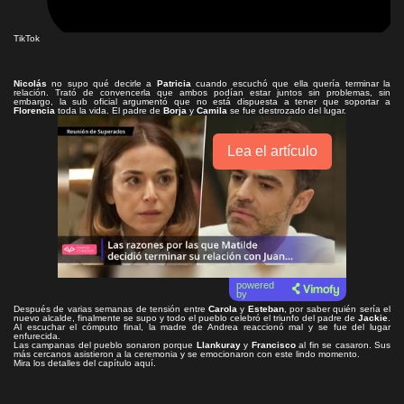
TikTok
Nicolás
no supo qué decirle a
Patricia
cuando escuchó que ella quería terminar la
relación. Trató de convencerla que ambos podían estar juntos sin problemas, sin
embargo, la sub oficial argumentó que no está dispuesta a tener que soportar a
Florencia
toda la vida. El padre de
Borja
y
Camila
se fue destrozado del lugar.
Lea el artículo
powered
by
Después de varias semanas de tensión entre
Carola
y
Esteban
, por saber quién sería el
nuevo alcalde, finalmente se supo y todo el pueblo celebró el triunfo del padre de
Jackie
.
Al escuchar el cómputo final, la madre de Andrea reaccionó mal y se fue del lugar
enfurecida.
Las campanas del pueblo sonaron porque
Llankuray
y
Francisco
al fin se casaron. Sus
más cercanos asistieron a la ceremonia y se emocionaron con este lindo momento.
Mira los detalles del capítulo aquí.