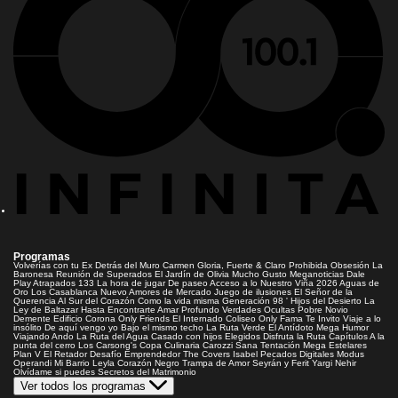
Programas
Volverías con tu Ex
Detrás del Muro
Carmen Gloria, Fuerte & Claro
Prohibida Obsesión
La
Baronesa
Reunión de Superados
El Jardín de Olivia
Mucho Gusto
Meganoticias
Dale
Play
Atrapados 133
La hora de jugar
De paseo
Acceso a lo Nuestro
Viña 2026
Aguas de
Oro
Los Casablanca
Nuevo Amores de Mercado
Juego de ilusiones
El Señor de la
Querencia
Al Sur del Corazón
Como la vida misma
Generación 98 '
Hijos del Desierto
La
Ley de Baltazar
Hasta Encontrarte
Amar Profundo
Verdades Ocultas
Pobre Novio
Demente
Edificio Corona
Only Friends
El Internado
Coliseo
Only Fama
Te Invito
Viaje a lo
insólito
De aquí vengo yo
Bajo el mismo techo
La Ruta Verde
El Antídoto
Mega Humor
Viajando Ando
La Ruta del Agua
Casado con hijos
Elegidos
Disfruta la Ruta
Capítulos
A la
punta del cerro
Los Carsong's
Copa Culinaria Carozzi
Sana Tentación
Mega Estelares
Plan V
El Retador
Desafío Emprendedor
The Covers
Isabel
Pecados Digitales
Modus
Operandi
Mi Barrio
Leyla
Corazón Negro
Trampa de Amor
Seyrán y Ferit
Yargi
Nehir
Olvídame si puedes
Secretos del Matrimonio
Ver todos los programas