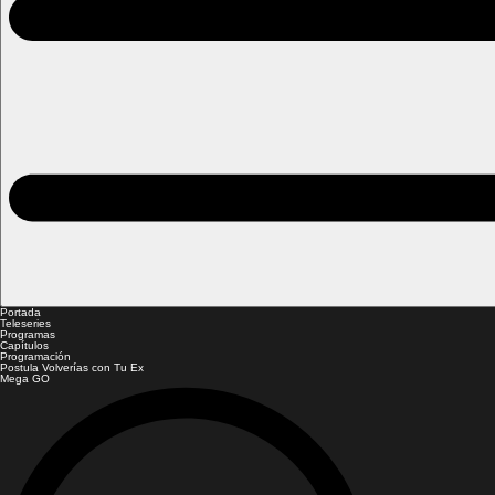
Portada
Teleseries
Programas
Capítulos
Programación
Postula Volverías con Tu Ex
Mega GO