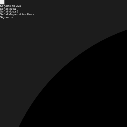
Señales en vivo
Señal Mega
Señal Mega 2
Señal Meganoticias Ahora
Síguenos