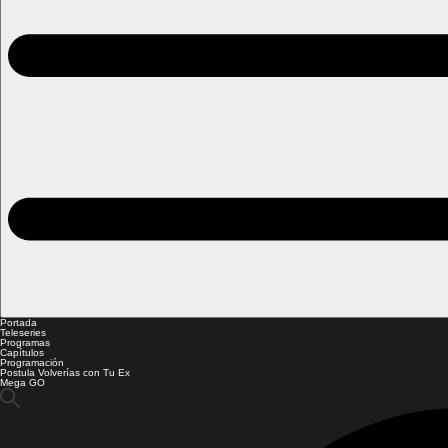
Portada
Teleseries
Programas
Capítulos
Programación
Postula Volverías con Tu Ex
Mega GO