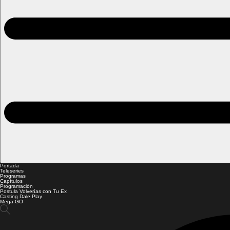
Portada
Teleseries
Programas
Capítulos
Programación
Postula Volverías con Tu Ex
Casting Dale Play
Mega GO