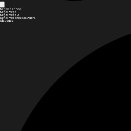
Señales en vivo
Señal Mega
Señal Mega 2
Señal Meganoticias Ahora
Síguenos