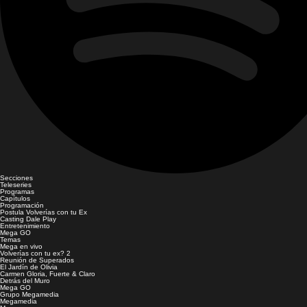
Secciones
Teleseries
Programas
Capítulos
Programación
Postula Volverías con tu Ex
Casting Dale Play
Entretenimiento
Mega GO
Temas
Mega en vivo
Volverías con tu ex? 2
Reunión de Superados
El Jardín de Olivia
Carmen Gloria, Fuerte & Claro
Detrás del Muro
Mega GO
Grupo Megamedia
Megamedia