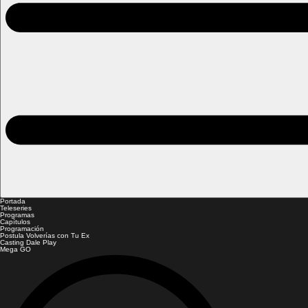
Portada
Teleseries
Programas
Capítulos
Programación
Postula Volverías con Tu Ex
Casting Dale Play
Mega GO