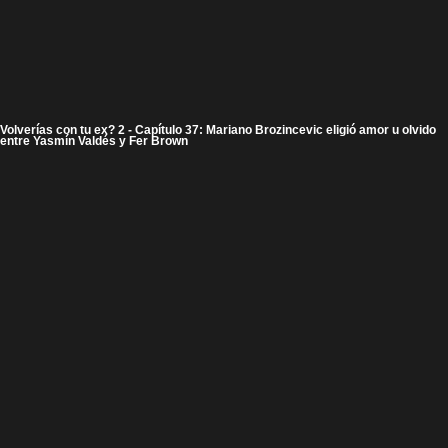
Volverías con tu ex? 2 - Capítulo 37: Mariano Brozincevic eligió amor u olvido
entre Yasmín Valdés y Fer Brown