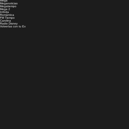
Mega
Meganoticias
Megatiempo
Mega 2
Infinita
Romántica
FM Tiempo
Carolina
Radio Disney
Volverías con tu Ex