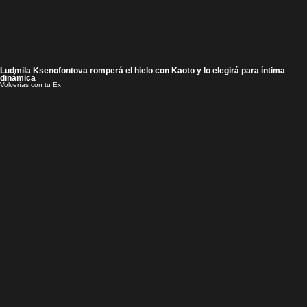
Ludmila Ksenofontova romperá el hielo con Kaoto y lo elegirá para íntima
dinámica
Volverías con tu Ex