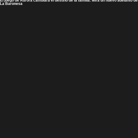
El juego de Aurora cambiará el destino de la familia: Mira un nuevo adelanto de
La Baronesa