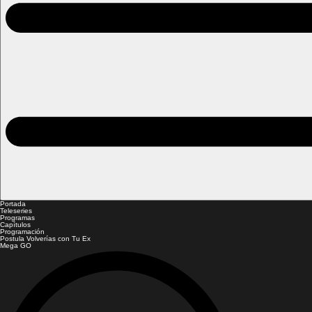
Portada
Teleseries
Programas
Capítulos
Programación
Postula Volverías con Tu Ex
Mega GO