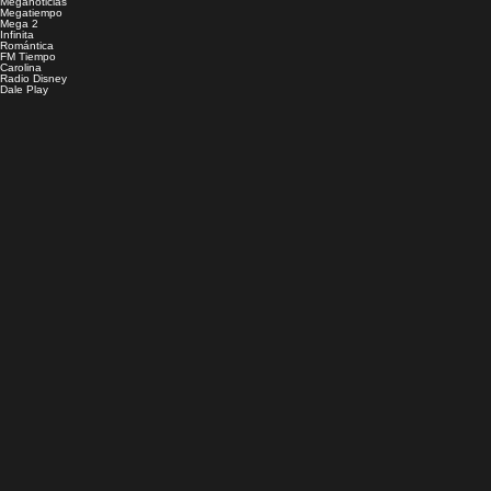
Meganoticias
Megatiempo
Mega 2
Infinita
Romántica
FM Tiempo
Carolina
Radio Disney
Dale Play