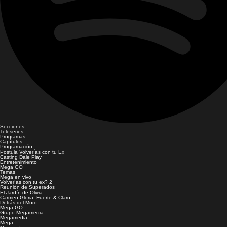
Secciones
Teleseries
Programas
Capítulos
Programación
Postula Volverías con tu Ex
Casting Dale Play
Entretenimiento
Mega GO
Temas
Mega en vivo
Volverías con tu ex? 2
Reunión de Superados
El Jardín de Olivia
Carmen Gloria, Fuerte & Claro
Detrás del Muro
Mega GO
Grupo Megamedia
Megamedia
Mega