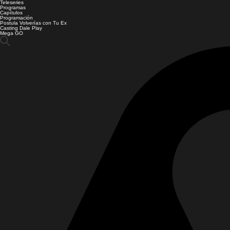
Teleseries
Programas
Capítulos
Programación
Postula Volverías con Tu Ex
Casting Dale Play
Mega GO