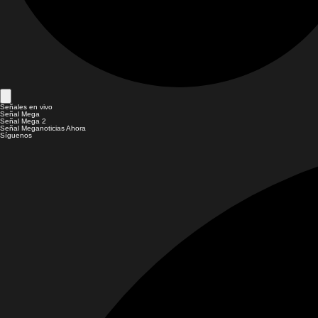
Señales en vivo
Señal Mega
Señal Mega 2
Señal Meganoticias Ahora
Síguenos