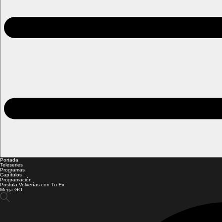
Portada
Teleseries
Programas
Capítulos
Programación
Postula Volverías con Tu Ex
Mega GO