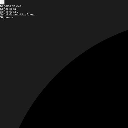
Señales en vivo
Señal Mega
Señal Mega 2
Señal Meganoticias Ahora
Síguenos