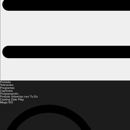
Portada
Teleseries
Programas
Capítulos
Programación
Postula Volverías con Tu Ex
Casting Dale Play
Mega GO