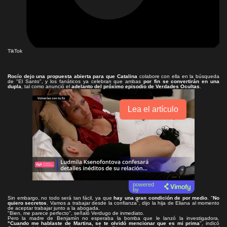
TikTok
Rocío dejo una propuesta abierta para que Catalina
colabore con ella en la búsqueda
de "El Santo", y los fanáticos ya celebran que ambas
por fin se convertirán en una
dupla
, tal como anunció el
adelanto del próximo episodio de Verdades Ocultas
.
Lea el artículo
powered
by
Sin embargo, no todo será tan fácil, ya que
hay una gran condición de por medio
. "
No
quiero secretos
. Vamos a trabajar desde la confianza", dijo la hija de Eliana al momento
de aceptar trabajar junto a la abogada.
"Bien, me parece perfecto", señaló Verdugo de inmediato.
Pero la madre de Benjamín no esperaba la bomba que le lanzó la investigadora.
"Cuando me hablaste de Martina, se te olvidó mencionar que es mi prima
", indicó