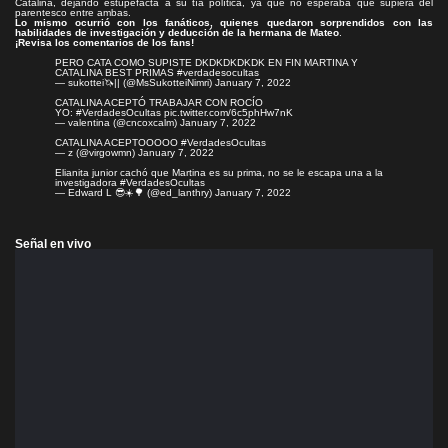
Catalina, dejando estupefacta a su tía política, ya que no esperaba que supiera del
parentesco entre ambas.
Lo mismo ocurrió con los fanáticos, quienes quedaron sorprendidos con las
habilidades de investigación y deducción de la hermana de Mateo
.
¡Revisa los comentarios de los fans!
PERO CATA COMO SUPISTE DKDKDKDKDK EN FIN MARTINA Y
CATALINA BEST PRIMAS
#verdadesocultas
— sukottei🦄|| (@MsSukotteiNimri)
January 7, 2022
CATALINA ACEPTÓ TRABAJAR CON ROCÍO
YO:
#VerdadesOcultas
pic.twitter.com/6c5phHw7nK
— valentina (@cncoxcalm)
January 7, 2022
CATALINA ACEPTOOOOO
#VerdadesOcultas
— z (@virgowmn)
January 7, 2022
Elianita junior cachó que Martina es su prima, no se le escapa una a la
investigadora
#VerdadesOcultas
— Edward L 😎☀️🌳 (@ed_lanthry)
January 7, 2022
Señal en vivo