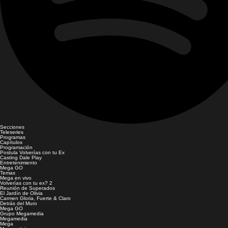
Secciones
Teleseries
Programas
Capítulos
Programación
Postula Volverías con tu Ex
Casting Dale Play
Entretenimiento
Mega GO
Temas
Mega en vivo
Volverías con tu ex? 2
Reunión de Superados
El Jardín de Olivia
Carmen Gloria, Fuerte & Claro
Detrás del Muro
Mega GO
Grupo Megamedia
Megamedia
Mega