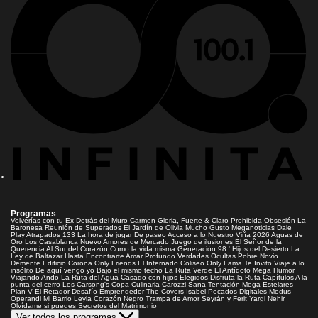
Programas
Volverías con tu Ex
Detrás del Muro
Carmen Gloria, Fuerte & Claro
Prohibida Obsesión
La
Baronesa
Reunión de Superados
El Jardín de Olivia
Mucho Gusto
Meganoticias
Dale
Play
Atrapados 133
La hora de jugar
De paseo
Acceso a lo Nuestro
Viña 2026
Aguas de
Oro
Los Casablanca
Nuevo Amores de Mercado
Juego de ilusiones
El Señor de la
Querencia
Al Sur del Corazón
Como la vida misma
Generación 98 '
Hijos del Desierto
La
Ley de Baltazar
Hasta Encontrarte
Amar Profundo
Verdades Ocultas
Pobre Novio
Demente
Edificio Corona
Only Friends
El Internado
Coliseo
Only Fama
Te Invito
Viaje a lo
insólito
De aquí vengo yo
Bajo el mismo techo
La Ruta Verde
El Antídoto
Mega Humor
Viajando Ando
La Ruta del Agua
Casado con hijos
Elegidos
Disfruta la Ruta
Capítulos
A la
punta del cerro
Los Carsong's
Copa Culinaria Carozzi
Sana Tentación
Mega Estelares
Plan V
El Retador
Desafío Emprendedor
The Covers
Isabel
Pecados Digitales
Modus
Operandi
Mi Barrio
Leyla
Corazón Negro
Trampa de Amor
Seyrán y Ferit
Yargi
Nehir
Olvídame si puedes
Secretos del Matrimonio
Ver todos los programas