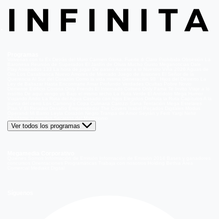
Programas
Volverías con tu Ex
Detrás del Muro
Carmen Gloria, Fuerte & Claro
Prohibida Obsesión
La
Baronesa
Reunión de Superados
El Jardín de Olivia
Mucho Gusto
Meganoticias
Dale
Play
Atrapados 133
La hora de jugar
De paseo
Acceso a lo Nuestro
Viña 2026
Aguas de
Oro
Los Casablanca
Nuevo Amores de Mercado
Juego de ilusiones
El Señor de la
Querencia
Al Sur del Corazón
Como la vida misma
Generación 98 '
Hijos del Desierto
La
Ley de Baltazar
Hasta Encontrarte
Amar Profundo
Verdades Ocultas
Pobre Novio
Demente
Edificio Corona
Only Friends
El Internado
Coliseo
Only Fama
Te Invito
Viaje a lo
insólito
De aquí vengo yo
Bajo el mismo techo
La Ruta Verde
El Antídoto
Mega Humor
Viajando Ando
La Ruta del Agua
Casado con hijos
Elegidos
Disfruta la Ruta
Capítulos
A la
punta del cerro
Los Carsong's
Copa Culinaria Carozzi
Sana Tentación
Mega Estelares
Plan V
El Retador
Desafío Emprendedor
The Covers
Isabel
Pecados Digitales
Modus
Operandi
Mi Barrio
Leyla
Corazón Negro
Trampa de Amor
Seyrán y Ferit
Yargi
Nehir
Olvídame si puedes
Secretos del Matrimonio
Ver todos los programas
Megamedia Corporativo
Quienes Somos
Información de Emisión
Información de Emisión 2014
Bases y ganadores
concursos
Orientaciones Programáticas
Trabaja con nosotros
Holding Bethia
Área
Comercial
Mediakit Digital
Síguenos