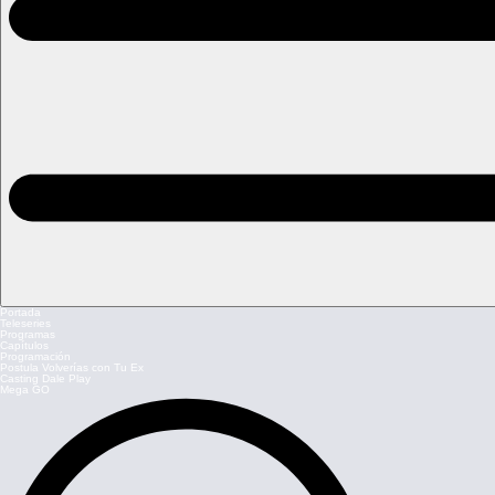
Portada
Teleseries
Programas
Capítulos
Programación
Postula Volverías con Tu Ex
Casting Dale Play
Mega GO