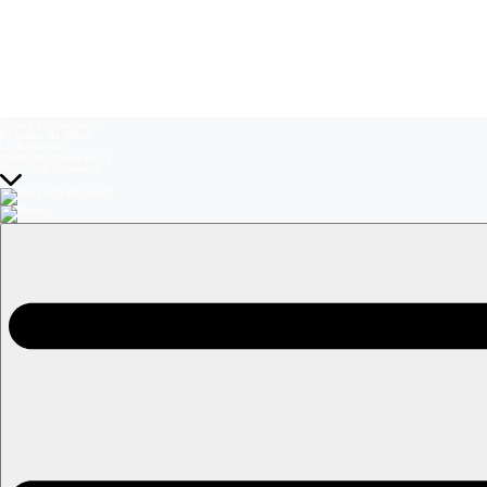
Temas del momento:
El Jardín de Olivia
La Baronesa
Volverías con tu ex? 2
Prohibida Obsesión
EN VIVO