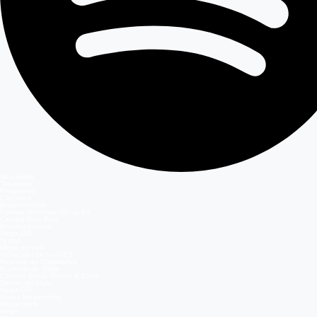
Secciones
Teleseries
Programas
Capítulos
Programación
Postula Volverías con tu Ex
Casting Dale Play
Entretenimiento
Mega GO
Temas
Mega en vivo
Volverías con tu ex? 2
Reunión de Superados
El Jardín de Olivia
Carmen Gloria, Fuerte & Claro
Detrás del Muro
Mega GO
Grupo Megamedia
Megamedia
Mega