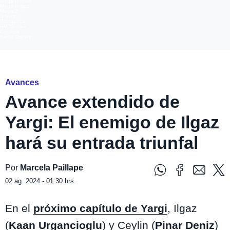
Meganoticias
Megatiempo
Mega 2
Infinita
Romántica
FM Tiempo
Carolina
Radio Disney
Yargi
Avances
Avance extendido de
Yargi: El enemigo de Ilgaz
hará su entrada triunfal
Por
Marcela Paillape
02 ag. 2024 - 01:30 hrs.
En el
próximo capítulo de
Yargi
, Ilgaz
(
Kaan Urgancioglu
) y Ceylin (
Pinar Deniz
)