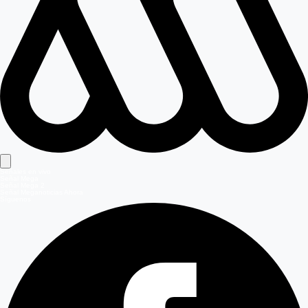
Señales en vivo
Señal Mega
Señal Mega 2
Señal Meganoticias Ahora
Síguenos