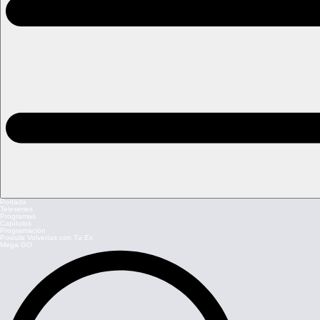
Portada
Teleseries
Programas
Capítulos
Programación
Postula Volverías con Tu Ex
Mega GO