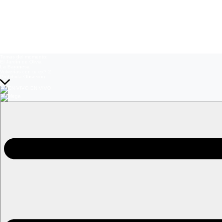
Temas del momento:
El Jardín de Olivia
La Baronesa
Volverías con tu ex? 2
Prohibida Obsesión
EN VIVO