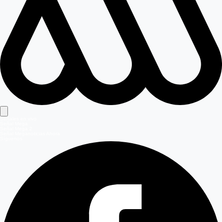
Señales en vivo
Señal Mega
Señal Mega 2
Señal Meganoticias Ahora
Síguenos