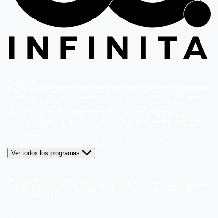
Programas
Volverías con tu Ex
Detrás del Muro
Carmen Gloria, Fuerte & Claro
Prohibida Obsesión
La
Baronesa
Reunión de Superados
El Jardín de Olivia
Mucho Gusto
Meganoticias
Dale
Play
Atrapados 133
La hora de jugar
De paseo
Acceso a lo Nuestro
Viña 2026
Aguas de
Oro
Los Casablanca
Nuevo Amores de Mercado
Juego de ilusiones
El Señor de la
Querencia
Al Sur del Corazón
Como la vida misma
Generación 98 '
Hijos del Desierto
La
Ley de Baltazar
Hasta Encontrarte
Amar Profundo
Verdades Ocultas
Pobre Novio
Demente
Edificio Corona
Only Friends
El Internado
Coliseo
Only Fama
Te Invito
Viaje a lo
insólito
De aquí vengo yo
Bajo el mismo techo
La Ruta Verde
El Antídoto
Mega Humor
Viajando Ando
La Ruta del Agua
Casado con hijos
Elegidos
Disfruta la Ruta
Capítulos
A la
punta del cerro
Los Carsong's
Copa Culinaria Carozzi
Sana Tentación
Mega Estelares
Plan V
El Retador
Desafío Emprendedor
The Covers
Isabel
Pecados Digitales
Modus
Operandi
Mi Barrio
Leyla
Corazón Negro
Trampa de Amor
Seyrán y Ferit
Yargi
Nehir
Olvídame si puedes
Secretos del Matrimonio
Ver todos los programas
Megamedia Corporativo
Quienes Somos
Información de Emisión
Información de Emisión 2014
Bases y ganadores
concursos
Orientaciones Programáticas
Trabaja con nosotros
Holding Bethia
Área
Comercial
Mediakit Digital