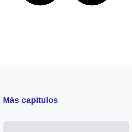
Leer más de
Mega 2
Yargi
Más
capítulos