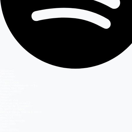
Secciones
Teleseries
Programas
Capítulos
Programación
Postula Volverías con tu Ex
Casting Dale Play
Entretenimiento
Mega GO
Temas
Mega en vivo
Volverías con tu ex? 2
Reunión de Superados
El Jardín de Olivia
Carmen Gloria, Fuerte & Claro
Detrás del Muro
Mega GO
Grupo Megamedia
Megamedia
Mega
Meganoticias