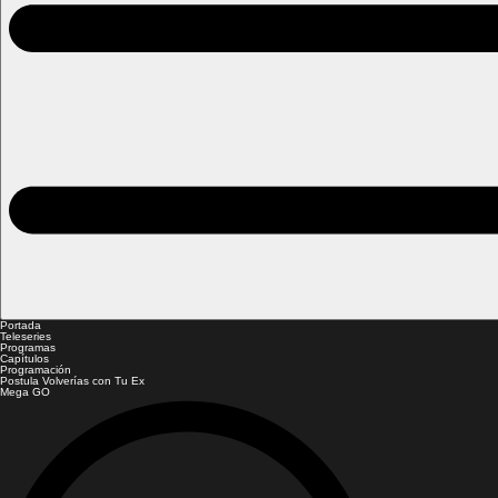
Portada
Teleseries
Programas
Capítulos
Programación
Postula Volverías con Tu Ex
Mega GO