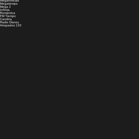
Meganoticias
Megatiempo
Mega 2
Infinita
Romántica
FM Tiempo
Carolina
Radio Disney
Atrapados 133