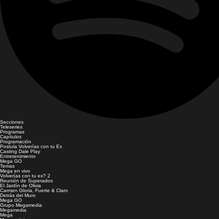
Secciones
Teleseries
Programas
Capítulos
Programación
Postula Volverías con tu Ex
Casting Dale Play
Entretenimiento
Mega GO
Temas
Mega en vivo
Volverías con tu ex? 2
Reunión de Superados
El Jardín de Olivia
Carmen Gloria, Fuerte & Claro
Detrás del Muro
Mega GO
Grupo Megamedia
Megamedia
Mega