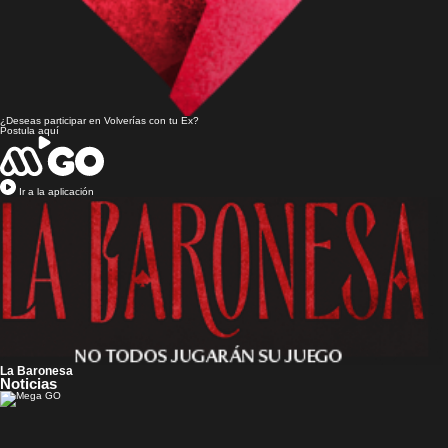
¿Deseas participar en
Volverías con tu Ex?
Postula aquí
Ir a la aplicación
La Baronesa
Noticias