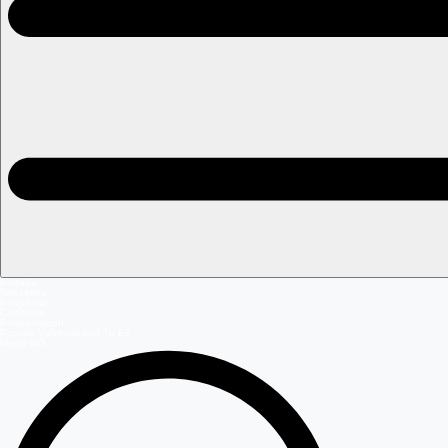
Portada
Teleseries
Programas
Capítulos
Programación
Postula Volverías con Tu Ex
Mega GO