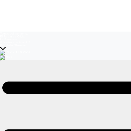
Temas del momento:
El Jardín de Olivia
La Baronesa
Volverías con tu ex? 2
Prohibida Obsesión
EN VIVO