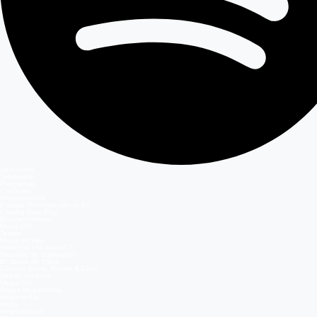
Secciones
Teleseries
Programas
Capítulos
Programación
Postula Volverías con tu Ex
Casting Dale Play
Entretenimiento
Mega GO
Temas
Mega en vivo
Volverías con tu ex? 2
Reunión de Superados
El Jardín de Olivia
Carmen Gloria, Fuerte & Claro
Detrás del Muro
Mega GO
Grupo Megamedia
Megamedia
Mega
Meganoticias