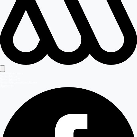
Señales en vivo
Señal Mega
Señal Mega 2
Señal Meganoticias Ahora
Síguenos