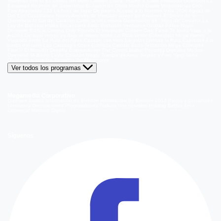
Volverías con tu Ex
Detrás del Muro
Carmen Gloria, Fuerte & Claro
Prohibida Obsesión
La
Baronesa
Reunión de Superados
El Jardín de Olivia
Mucho Gusto
Meganoticias
Dale
Play
Atrapados 133
La hora de jugar
De paseo
Acceso a lo Nuestro
Viña 2026
Aguas de
Oro
Los Casablanca
Nuevo Amores de Mercado
Juego de ilusiones
El Señor de la
Querencia
Al Sur del Corazón
Como la vida misma
Generación 98 '
Hijos del Desierto
La
Ley de Baltazar
Hasta Encontrarte
Amar Profundo
Verdades Ocultas
Pobre Novio
Demente
Edificio Corona
Only Friends
El Internado
Coliseo
Only Fama
Te Invito
Viaje a lo
insólito
De aquí vengo yo
Bajo el mismo techo
La Ruta Verde
El Antídoto
Mega Humor
Viajando Ando
La Ruta del Agua
Casado con hijos
Elegidos
Disfruta la Ruta
Capítulos
A la
punta del cerro
Los Carsong's
Copa Culinaria Carozzi
Sana Tentación
Mega Estelares
Plan V
El Retador
Desafío Emprendedor
The Covers
Isabel
Pecados Digitales
Modus
Operandi
Mi Barrio
Leyla
Corazón Negro
Trampa de Amor
Seyrán y Ferit
Yargi
Nehir
Olvídame si puedes
Secretos del Matrimonio
Ver todos los programas
Megamedia Corporativo
Quienes Somos
Información de Emisión
Información de Emisión 2014
Bases y ganadores
concursos
Orientaciones Programáticas
Trabaja con nosotros
Holding Bethia
Área
Comercial
Mediakit Digital
Síguenos