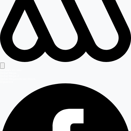
Señales en vivo
Señal Mega
Señal Mega 2
Señal Meganoticias Ahora
Síguenos