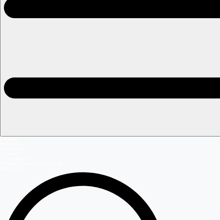
Portada
Teleseries
Programas
Capítulos
Programación
Postula Volverías con Tu Ex
Mega GO