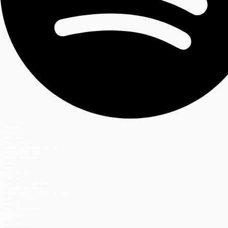
Secciones
Teleseries
Programas
Capítulos
Programación
Postula Volverías con tu Ex
Casting Dale Play
Entretenimiento
Mega GO
Temas
Mega en vivo
Volverías con tu ex? 2
Reunión de Superados
El Jardín de Olivia
Carmen Gloria, Fuerte & Claro
Detrás del Muro
Mega GO
Grupo Megamedia
Megamedia
Mega
Meganoticias