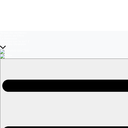
Temas del momento:
El Jardín de Olivia
La Baronesa
Volverías con tu ex? 2
Prohibida Obsesión
EN VIVO