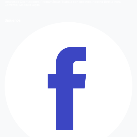
concursos
Orientaciones Programáticas
Trabaja con nosotros
Holding Bethia
Área
Comercial
Mediakit Digital
Síguenos