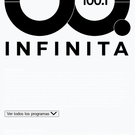
Programas
Volverías con tu Ex
Detrás del Muro
Carmen Gloria, Fuerte & Claro
Prohibida Obsesión
La
Baronesa
Reunión de Superados
El Jardín de Olivia
Mucho Gusto
Meganoticias
Dale
Play
Atrapados 133
La hora de jugar
De paseo
Acceso a lo Nuestro
Viña 2026
Aguas de
Oro
Los Casablanca
Nuevo Amores de Mercado
Juego de ilusiones
El Señor de la
Querencia
Al Sur del Corazón
Como la vida misma
Generación 98 '
Hijos del Desierto
La
Ley de Baltazar
Hasta Encontrarte
Amar Profundo
Verdades Ocultas
Pobre Novio
Demente
Edificio Corona
Only Friends
El Internado
Coliseo
Only Fama
Te Invito
Viaje a lo
insólito
De aquí vengo yo
Bajo el mismo techo
La Ruta Verde
El Antídoto
Mega Humor
Viajando Ando
La Ruta del Agua
Casado con hijos
Elegidos
Disfruta la Ruta
Capítulos
A la
punta del cerro
Los Carsong's
Copa Culinaria Carozzi
Sana Tentación
Mega Estelares
Plan V
El Retador
Desafío Emprendedor
The Covers
Isabel
Pecados Digitales
Modus
Operandi
Mi Barrio
Leyla
Corazón Negro
Trampa de Amor
Seyrán y Ferit
Yargi
Nehir
Olvídame si puedes
Secretos del Matrimonio
Ver todos los programas
Megamedia Corporativo
Quienes Somos
Información de Emisión
Información de Emisión 2014
Bases y ganadores