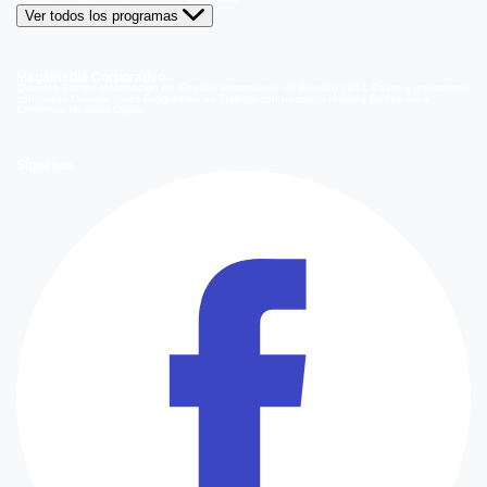
Ver todos los programas
Megamedia Corporativo
Quienes Somos
Información de Emisión
Información de Emisión 2014
Bases y ganadores
concursos
Orientaciones Programáticas
Trabaja con nosotros
Holding Bethia
Área
Comercial
Mediakit Digital
Síguenos