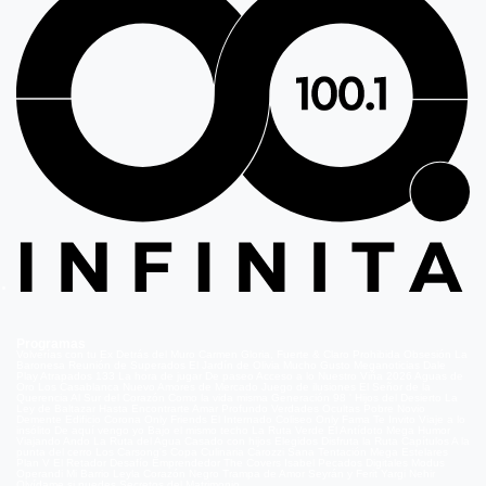
Programas
Volverías con tu Ex
Detrás del Muro
Carmen Gloria, Fuerte & Claro
Prohibida Obsesión
La
Baronesa
Reunión de Superados
El Jardín de Olivia
Mucho Gusto
Meganoticias
Dale
Play
Atrapados 133
La hora de jugar
De paseo
Acceso a lo Nuestro
Viña 2026
Aguas de
Oro
Los Casablanca
Nuevo Amores de Mercado
Juego de ilusiones
El Señor de la
Querencia
Al Sur del Corazón
Como la vida misma
Generación 98 '
Hijos del Desierto
La
Ley de Baltazar
Hasta Encontrarte
Amar Profundo
Verdades Ocultas
Pobre Novio
Demente
Edificio Corona
Only Friends
El Internado
Coliseo
Only Fama
Te Invito
Viaje a lo
insólito
De aquí vengo yo
Bajo el mismo techo
La Ruta Verde
El Antídoto
Mega Humor
Viajando Ando
La Ruta del Agua
Casado con hijos
Elegidos
Disfruta la Ruta
Capítulos
A la
punta del cerro
Los Carsong's
Copa Culinaria Carozzi
Sana Tentación
Mega Estelares
Plan V
El Retador
Desafío Emprendedor
The Covers
Isabel
Pecados Digitales
Modus
Operandi
Mi Barrio
Leyla
Corazón Negro
Trampa de Amor
Seyrán y Ferit
Yargi
Nehir
Olvídame si puedes
Secretos del Matrimonio