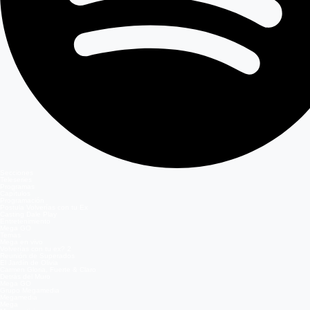
Secciones
Teleseries
Programas
Capítulos
Programación
Postula Volverías con tu Ex
Casting Dale Play
Entretenimiento
Mega GO
Temas
Mega en vivo
Volverías con tu ex? 2
Reunión de Superados
El Jardín de Olivia
Carmen Gloria, Fuerte & Claro
Detrás del Muro
Mega GO
Grupo Megamedia
Megamedia
Mega