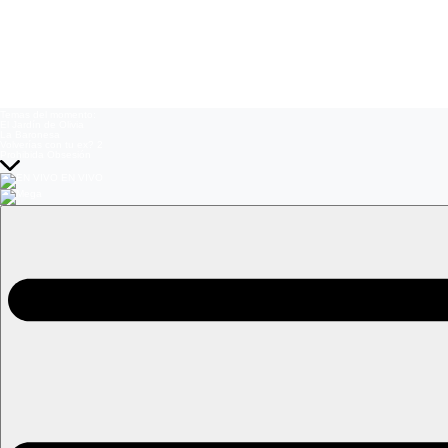
Temas del momento:
El Jardín de Olivia
La Baronesa
Volverías con tu ex? 2
Prohibida Obsesión
EN VIVO