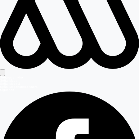
Señales en vivo
Señal Mega
Señal Mega 2
Señal Meganoticias Ahora
Síguenos