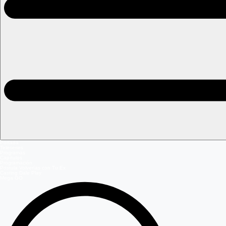
Portada
Teleseries
Programas
Capítulos
Programación
Postula Volverías con Tu Ex
Casting Dale Play
Mega GO