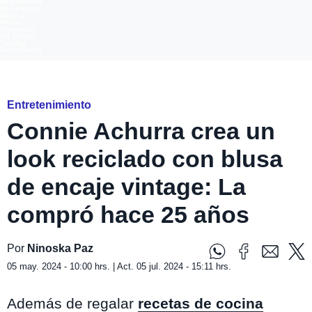
Meganoticias
Megatiempo
Mega 2
Infinita
Romántica
FM Tiempo
Carolina
Radio Disney
Foto: Instagram@connieachurra
Entretenimiento
Connie Achurra crea un
look reciclado con blusa
de encaje vintage: La
compró hace 25 años
Por
Ninoska Paz
05 may. 2024 - 10:00 hrs. | Act. 05 jul. 2024 - 15:11 hrs.
Además de regalar
recetas de cocina