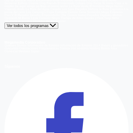
Ley de Baltazar
Hasta Encontrarte
Amar Profundo
Verdades Ocultas
Pobre Novio
Demente
Edificio Corona
Only Friends
El Internado
Coliseo
Only Fama
Te Invito
Viaje a lo
insólito
De aquí vengo yo
Bajo el mismo techo
La Ruta Verde
El Antídoto
Mega Humor
Viajando Ando
La Ruta del Agua
Casado con hijos
Elegidos
Disfruta la Ruta
Capítulos
A la
punta del cerro
Los Carsong's
Copa Culinaria Carozzi
Sana Tentación
Mega Estelares
Plan V
El Retador
Desafío Emprendedor
The Covers
Isabel
Pecados Digitales
Modus
Operandi
Mi Barrio
Leyla
Corazón Negro
Trampa de Amor
Seyrán y Ferit
Yargi
Nehir
Olvídame si puedes
Secretos del Matrimonio
Ver todos los programas
Megamedia Corporativo
Quienes Somos
Información de Emisión
Información de Emisión 2014
Bases y ganadores
concursos
Orientaciones Programáticas
Trabaja con nosotros
Holding Bethia
Área
Comercial
Mediakit Digital
Síguenos