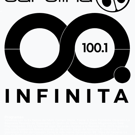
Programas
Volverías con tu Ex
Detrás del Muro
Carmen Gloria, Fuerte & Claro
Prohibida Obsesión
La
Baronesa
Reunión de Superados
El Jardín de Olivia
Mucho Gusto
Meganoticias
Dale
Play
Atrapados 133
La hora de jugar
De paseo
Acceso a lo Nuestro
Viña 2026
Aguas de
Oro
Los Casablanca
Nuevo Amores de Mercado
Juego de ilusiones
El Señor de la
Querencia
Al Sur del Corazón
Como la vida misma
Generación 98 '
Hijos del Desierto
La