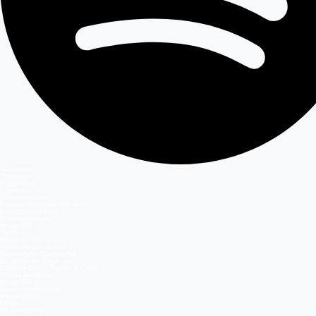
Secciones
Teleseries
Programas
Capítulos
Programación
Postula Volverías con tu Ex
Casting Dale Play
Entretenimiento
Mega GO
Temas
Mega en vivo
Volverías con tu ex? 2
Reunión de Superados
El Jardín de Olivia
Carmen Gloria, Fuerte & Claro
Detrás del Muro
Mega GO
Grupo Megamedia
Megamedia
Mega
Meganoticias