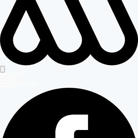
Señales en vivo
Señal Mega
Señal Mega 2
Señal Meganoticias Ahora
Síguenos