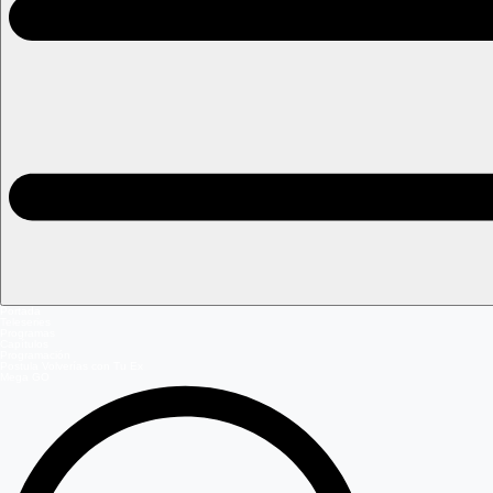
Portada
Teleseries
Programas
Capítulos
Programación
Postula Volverías con Tu Ex
Mega GO