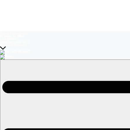
Temas del momento:
El Jardín de Olivia
La Baronesa
Volverías con tu ex? 2
Prohibida Obsesión
EN VIVO