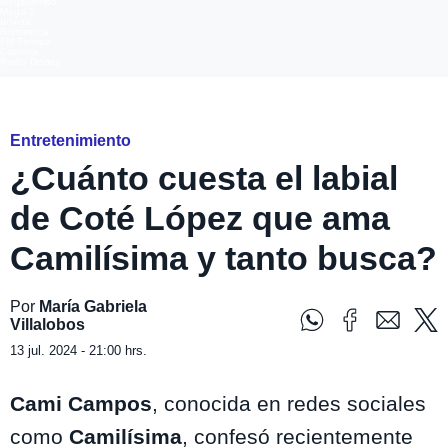
Megatiempo
Mega 2
Infinita
Romántica
FM Tiempo
Carolina
Radio Disney
Instagram @camilisima
Entretenimiento
¿Cuánto cuesta el labial
de Coté López que ama
Camilísima y tanto busca?
Por
María Gabriela
Villalobos
13 jul. 2024 - 21:00 hrs.
Cami Campos
, conocida en redes sociales
como
Camilísima
, confesó recientemente