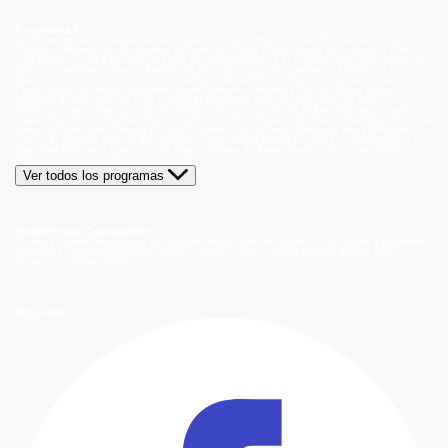
Programas
Volverías con tu Ex
Detrás del Muro
Carmen Gloria, Fuerte & Claro
Prohibida Obsesión
La
Baronesa
Reunión de Superados
El Jardín de Olivia
Mucho Gusto
Meganoticias
Dale
Play
Atrapados 133
La hora de jugar
De paseo
Acceso a lo Nuestro
Viña 2026
Aguas de
Oro
Los Casablanca
Nuevo Amores de Mercado
Juego de ilusiones
El Señor de la
Querencia
Al Sur del Corazón
Como la vida misma
Generación 98 '
Hijos del Desierto
La
Ley de Baltazar
Hasta Encontrarte
Amar Profundo
Verdades Ocultas
Pobre Novio
Demente
Edificio Corona
Only Friends
El Internado
Coliseo
Only Fama
Te Invito
Viaje a lo
insólito
De aquí vengo yo
Bajo el mismo techo
La Ruta Verde
El Antídoto
Mega Humor
Viajando Ando
La Ruta del Agua
Casado con hijos
Elegidos
Disfruta la Ruta
Capítulos
A la
punta del cerro
Los Carsong's
Copa Culinaria Carozzi
Sana Tentación
Mega Estelares
Plan V
El Retador
Desafío Emprendedor
The Covers
Isabel
Pecados Digitales
Modus
Operandi
Mi Barrio
Leyla
Corazón Negro
Trampa de Amor
Seyrán y Ferit
Yargi
Nehir
Olvídame si puedes
Secretos del Matrimonio
Ver todos los programas
Megamedia Corporativo
Quienes Somos
Información de Emisión
Información de Emisión 2014
Bases y ganadores
concursos
Orientaciones Programáticas
Trabaja con nosotros
Holding Bethia
Área
Comercial
Mediakit Digital
Síguenos