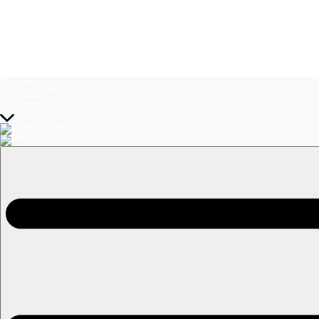
Temas del momento:
El Jardín de Olivia
La Baronesa
Volverías con tu ex? 2
Prohibida Obsesión
EN VIVO