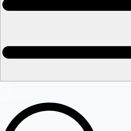
Portada
Teleseries
Programas
Capítulos
Programación
Postula Volverías con Tu Ex
Mega GO