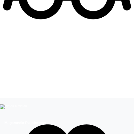
Leer más de
La Hora de Jugar
El Jardín de Olivia
Juego de Ilusiones
Ximena Rivas
Pipo Gormaz
Teleseries Mega
Megamedia Plataformas