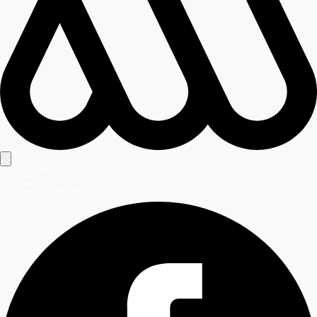
Señales en vivo
Señal Mega
Señal Mega 2
Señal Meganoticias Ahora
Síguenos