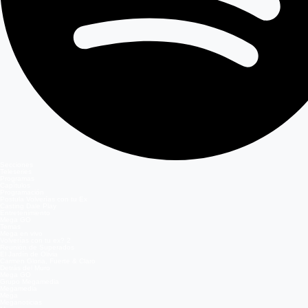
Secciones
Teleseries
Programas
Capítulos
Programación
Postula Volverías con tu Ex
Casting Dale Play
Entretenimiento
Mega GO
Temas
Mega en vivo
Volverías con tu ex? 2
Reunión de Superados
El Jardín de Olivia
Carmen Gloria, Fuerte & Claro
Detrás del Muro
Mega GO
Grupo Megamedia
Megamedia
Mega
Meganoticias