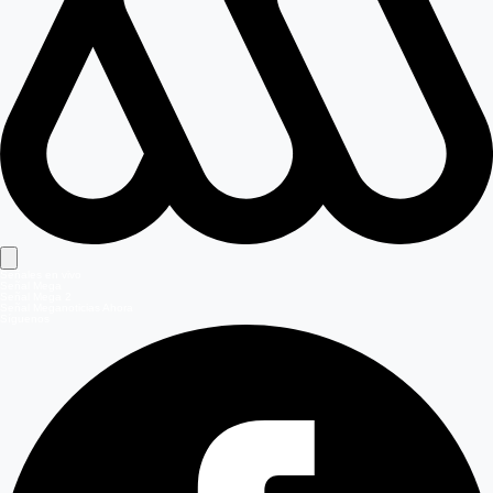
Señales en vivo
Señal Mega
Señal Mega 2
Señal Meganoticias Ahora
Síguenos