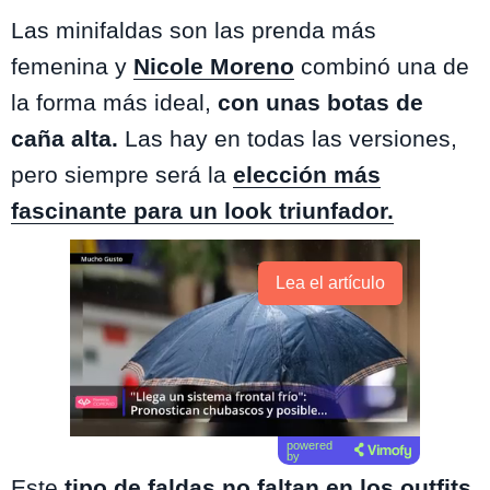
Las minifaldas son las prenda más
femenina y
Nicole Moreno
combinó una de
la forma más ideal,
con unas botas de
caña alta.
Las hay en todas las versiones,
pero siempre será la
elección más
fascinante para un look triunfador.
Lea el artículo
powered
by
Este
tipo de faldas no faltan en los outfits