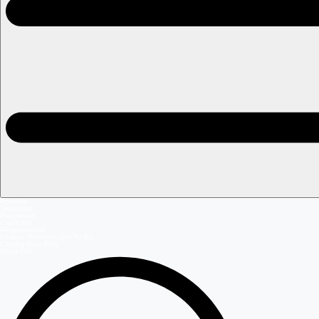
Portada
Teleseries
Programas
Capítulos
Programación
Postula Volverías con Tu Ex
Casting Dale Play
Mega GO