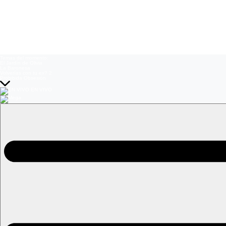
Temas del momento:
El Jardín de Olivia
La Baronesa
Volverías con tu ex? 2
Prohibida Obsesión
EN VIVO