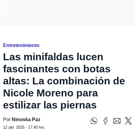
Meganoticias
Megatiempo
Mega 2
Infinita
Romántica
FM Tiempo
Carolina
Radio Disney
Foto: Instagram@nicolelulimoreno
Entretenimiento
Las minifaldas lucen
fascinantes con botas
altas: La combinación de
Nicole Moreno para
estilizar las piernas
Por
Ninoska Paz
12 abr. 2025 - 17:40 hrs.