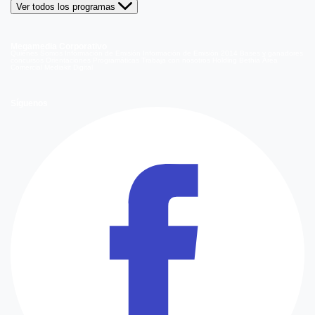
Ver todos los programas
Megamedia Corporativo
Quienes Somos
Información de Emisión
Información de Emisión 2014
Bases y ganadores
concursos
Orientaciones Programáticas
Trabaja con nosotros
Holding Bethia
Área
Comercial
Mediakit Digital
Síguenos