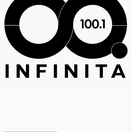
Programas
Volverías con tu Ex
Detrás del Muro
Carmen Gloria, Fuerte & Claro
Prohibida Obsesión
La
Baronesa
Reunión de Superados
El Jardín de Olivia
Mucho Gusto
Meganoticias
Dale
Play
Atrapados 133
La hora de jugar
De paseo
Acceso a lo Nuestro
Viña 2026
Aguas de
Oro
Los Casablanca
Nuevo Amores de Mercado
Juego de ilusiones
El Señor de la
Querencia
Al Sur del Corazón
Como la vida misma
Generación 98 '
Hijos del Desierto
La
Ley de Baltazar
Hasta Encontrarte
Amar Profundo
Verdades Ocultas
Pobre Novio
Demente
Edificio Corona
Only Friends
El Internado
Coliseo
Only Fama
Te Invito
Viaje a lo
insólito
De aquí vengo yo
Bajo el mismo techo
La Ruta Verde
El Antídoto
Mega Humor
Viajando Ando
La Ruta del Agua
Casado con hijos
Elegidos
Disfruta la Ruta
Capítulos
A la
punta del cerro
Los Carsong's
Copa Culinaria Carozzi
Sana Tentación
Mega Estelares
Plan V
El Retador
Desafío Emprendedor
The Covers
Isabel
Pecados Digitales
Modus
Operandi
Mi Barrio
Leyla
Corazón Negro
Trampa de Amor
Seyrán y Ferit
Yargi
Nehir
Olvídame si puedes
Secretos del Matrimonio