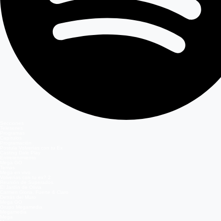
Secciones
Teleseries
Programas
Capítulos
Programación
Postula Volverías con tu Ex
Casting Dale Play
Entretenimiento
Mega GO
Temas
Mega en vivo
Volverías con tu ex? 2
Reunión de Superados
El Jardín de Olivia
Carmen Gloria, Fuerte & Claro
Detrás del Muro
Mega GO
Grupo Megamedia
Megamedia
Mega