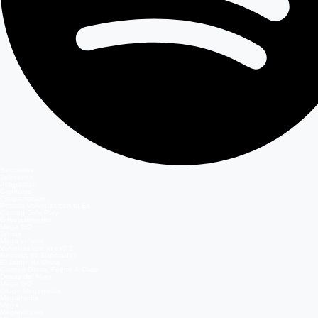
Secciones
Teleseries
Programas
Capítulos
Programación
Postula Volverías con tu Ex
Casting Dale Play
Entretenimiento
Mega GO
Temas
Mega en vivo
Volverías con tu ex? 2
Reunión de Superados
El Jardín de Olivia
Carmen Gloria, Fuerte & Claro
Detrás del Muro
Mega GO
Grupo Megamedia
Megamedia
Mega
Meganoticias