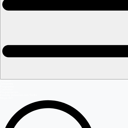
Portada
Teleseries
Programas
Capítulos
Programación
Postula Volverías con Tu Ex
Mega GO