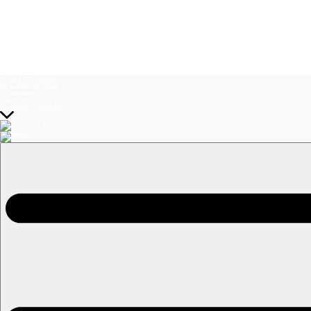
Temas del momento:
El Jardín de Olivia
La Baronesa
Volverías con tu ex? 2
Prohibida Obsesión
EN VIVO