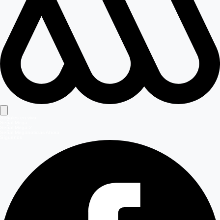
Señales en vivo
Señal Mega
Señal Mega 2
Señal Meganoticias Ahora
Síguenos