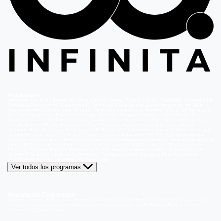
Programas
Volverías con tu Ex
Detrás del Muro
Carmen Gloria, Fuerte & Claro
Prohibida Obsesión
La
Baronesa
Reunión de Superados
El Jardín de Olivia
Mucho Gusto
Meganoticias
Dale
Play
Atrapados 133
La hora de jugar
De paseo
Acceso a lo Nuestro
Viña 2026
Aguas de
Oro
Los Casablanca
Nuevo Amores de Mercado
Juego de ilusiones
El Señor de la
Querencia
Al Sur del Corazón
Como la vida misma
Generación 98 '
Hijos del Desierto
La
Ley de Baltazar
Hasta Encontrarte
Amar Profundo
Verdades Ocultas
Pobre Novio
Demente
Edificio Corona
Only Friends
El Internado
Coliseo
Only Fama
Te Invito
Viaje a lo
insólito
De aquí vengo yo
Bajo el mismo techo
La Ruta Verde
El Antídoto
Mega Humor
Viajando Ando
La Ruta del Agua
Casado con hijos
Elegidos
Disfruta la Ruta
Capítulos
A la
punta del cerro
Los Carsong's
Copa Culinaria Carozzi
Sana Tentación
Mega Estelares
Plan V
El Retador
Desafío Emprendedor
The Covers
Isabel
Pecados Digitales
Modus
Operandi
Mi Barrio
Leyla
Corazón Negro
Trampa de Amor
Seyrán y Ferit
Yargi
Nehir
Olvídame si puedes
Secretos del Matrimonio
Ver todos los programas
Megamedia Corporativo
Quienes Somos
Información de Emisión
Información de Emisión 2014
Bases y ganadores
concursos
Orientaciones Programáticas
Trabaja con nosotros
Holding Bethia
Área
Comercial
Mediakit Digital