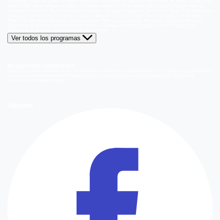
Demente
Edificio Corona
Only Friends
El Internado
Coliseo
Only Fama
Te Invito
Viaje a lo
insólito
De aquí vengo yo
Bajo el mismo techo
La Ruta Verde
El Antídoto
Mega Humor
Viajando Ando
La Ruta del Agua
Casado con hijos
Elegidos
Disfruta la Ruta
Capítulos
A la
punta del cerro
Los Carsong's
Copa Culinaria Carozzi
Sana Tentación
Mega Estelares
Plan V
El Retador
Desafío Emprendedor
The Covers
Isabel
Pecados Digitales
Modus
Operandi
Mi Barrio
Leyla
Corazón Negro
Trampa de Amor
Seyrán y Ferit
Yargi
Nehir
Olvídame si puedes
Secretos del Matrimonio
Ver todos los programas
Megamedia Corporativo
Quienes Somos
Información de Emisión
Información de Emisión 2014
Bases y ganadores
concursos
Orientaciones Programáticas
Trabaja con nosotros
Holding Bethia
Área
Comercial
Mediakit Digital
Síguenos