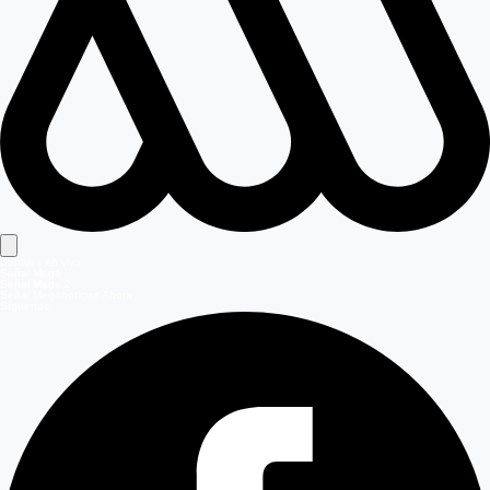
Señales en vivo
Señal Mega
Señal Mega 2
Señal Meganoticias Ahora
Síguenos