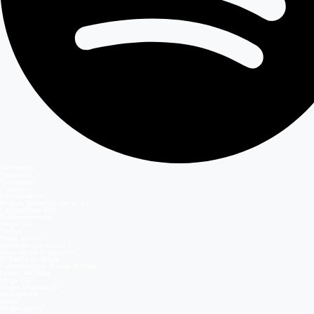
Secciones
Teleseries
Programas
Capítulos
Programación
Postula Volverías con tu Ex
Casting Dale Play
Entretenimiento
Mega GO
Temas
Mega en vivo
Volverías con tu ex? 2
Reunión de Superados
El Jardín de Olivia
Carmen Gloria, Fuerte & Claro
Detrás del Muro
Mega GO
Grupo Megamedia
Megamedia
Mega
Meganoticias