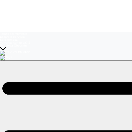
Temas del momento:
El Jardín de Olivia
La Baronesa
Volverías con tu ex? 2
Prohibida Obsesión
EN VIVO