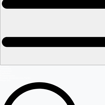
Portada
Teleseries
Programas
Capítulos
Programación
Postula Volverías con Tu Ex
Mega GO