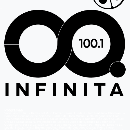
Programas
Volverías con tu Ex
Detrás del Muro
Carmen Gloria, Fuerte & Claro
Prohibida Obsesión
La
Baronesa
Reunión de Superados
El Jardín de Olivia
Mucho Gusto
Meganoticias
Dale
Play
Atrapados 133
La hora de jugar
De paseo
Acceso a lo Nuestro
Viña 2026
Aguas de
Oro
Los Casablanca
Nuevo Amores de Mercado
Juego de ilusiones
El Señor de la
Querencia
Al Sur del Corazón
Como la vida misma
Generación 98 '
Hijos del Desierto
La
Ley de Baltazar
Hasta Encontrarte
Amar Profundo
Verdades Ocultas
Pobre Novio