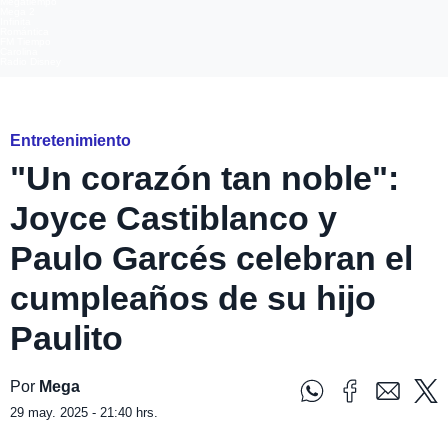
Megatiempo
Mega 2
Infinita
Romántica
FM Tiempo
Carolina
Radio Disney
Instagram @paulogarces_halcon
Entretenimiento
"Un corazón tan noble":
Joyce Castiblanco y
Paulo Garcés celebran el
cumpleaños de su hijo
Paulito
Por
Mega
29 may. 2025 - 21:40 hrs.