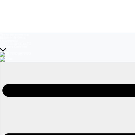
Temas del momento:
El Jardín de Olivia
La Baronesa
Volverías con tu ex? 2
Prohibida Obsesión
EN VIVO