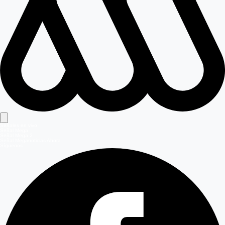
Señales en vivo
Señal Mega
Señal Mega 2
Señal Meganoticias Ahora
Síguenos