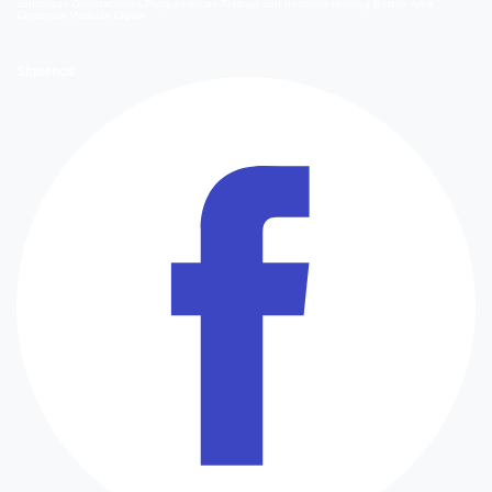
concursos
Orientaciones Programáticas
Trabaja con nosotros
Holding Bethia
Área
Comercial
Mediakit Digital
Síguenos