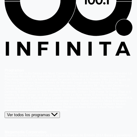
Programas
Volverías con tu Ex
Detrás del Muro
Carmen Gloria, Fuerte & Claro
Prohibida Obsesión
La
Baronesa
Reunión de Superados
El Jardín de Olivia
Mucho Gusto
Meganoticias
Dale
Play
Atrapados 133
La hora de jugar
De paseo
Acceso a lo Nuestro
Viña 2026
Aguas de
Oro
Los Casablanca
Nuevo Amores de Mercado
Juego de ilusiones
El Señor de la
Querencia
Al Sur del Corazón
Como la vida misma
Generación 98 '
Hijos del Desierto
La
Ley de Baltazar
Hasta Encontrarte
Amar Profundo
Verdades Ocultas
Pobre Novio
Demente
Edificio Corona
Only Friends
El Internado
Coliseo
Only Fama
Te Invito
Viaje a lo
insólito
De aquí vengo yo
Bajo el mismo techo
La Ruta Verde
El Antídoto
Mega Humor
Viajando Ando
La Ruta del Agua
Casado con hijos
Elegidos
Disfruta la Ruta
Capítulos
A la
punta del cerro
Los Carsong's
Copa Culinaria Carozzi
Sana Tentación
Mega Estelares
Plan V
El Retador
Desafío Emprendedor
The Covers
Isabel
Pecados Digitales
Modus
Operandi
Mi Barrio
Leyla
Corazón Negro
Trampa de Amor
Seyrán y Ferit
Yargi
Nehir
Olvídame si puedes
Secretos del Matrimonio
Ver todos los programas
Megamedia Corporativo
Quienes Somos
Información de Emisión
Información de Emisión 2014
Bases y ganadores