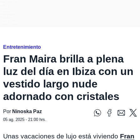
Meganoticias
Megatiempo
Mega 2
Infinita
Romántica
FM Tiempo
Carolina
Radio Disney
Foto: Instagram@franmaira_
Entretenimiento
Fran Maira brilla a plena
luz del día en Ibiza con un
vestido largo nude
adornado con cristales
Por
Ninoska Paz
05 ag. 2025 - 21:00 hrs.
Unas vacaciones de lujo está viviendo
Fran