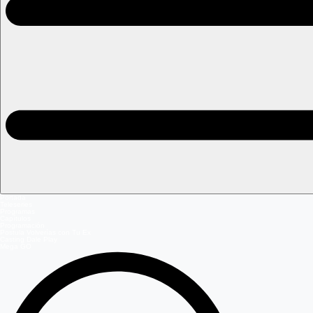
Portada
Teleseries
Programas
Capítulos
Programación
Postula Volverías con Tu Ex
Casting Dale Play
Mega GO