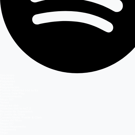
Secciones
Teleseries
Programas
Capítulos
Programación
Postula Volverías con tu Ex
Casting Dale Play
Entretenimiento
Mega GO
Temas
Mega en vivo
Volverías con tu ex? 2
Reunión de Superados
El Jardín de Olivia
Carmen Gloria, Fuerte & Claro
Detrás del Muro
Mega GO
Grupo Megamedia
Megamedia
Mega