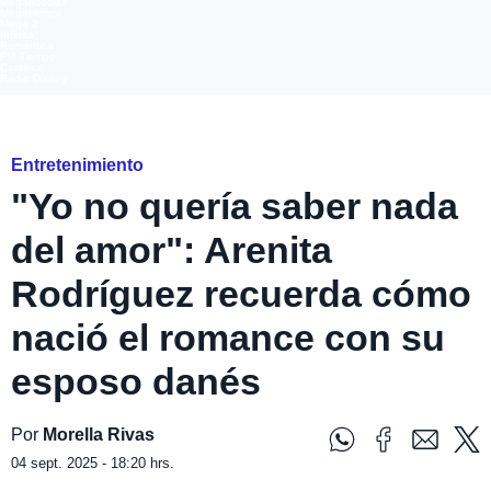
Meganoticias
Megatiempo
Mega 2
Infinita
Romántica
FM Tiempo
Carolina
Radio Disney
Instagram @jensbach
Entretenimiento
"Yo no quería saber nada
del amor": Arenita
Rodríguez recuerda cómo
nació el romance con su
esposo danés
Por
Morella Rivas
04 sept. 2025 - 18:20 hrs.