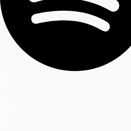
Secciones
Teleseries
Programas
Capítulos
Programación
Postula Volverías con tu Ex
Casting Dale Play
Entretenimiento
Mega GO
Temas
Mega en vivo
Volverías con tu ex? 2
Reunión de Superados
El Jardín de Olivia
Carmen Gloria, Fuerte & Claro
Detrás del Muro
Mega GO
Grupo Megamedia
Megamedia
Mega