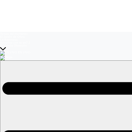
Temas del momento:
El Jardín de Olivia
La Baronesa
Volverías con tu ex? 2
Prohibida Obsesión
EN VIVO