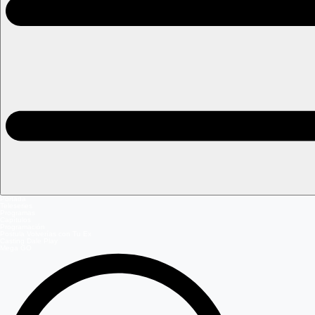
Portada
Teleseries
Programas
Capítulos
Programación
Postula Volverías con Tu Ex
Casting Dale Play
Mega GO