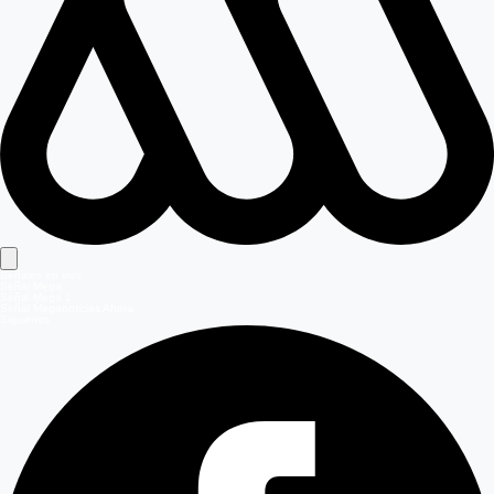
Señales en vivo
Señal Mega
Señal Mega 2
Señal Meganoticias Ahora
Síguenos