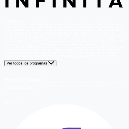
Programas
Volverías con tu Ex
Detrás del Muro
Carmen Gloria, Fuerte & Claro
Prohibida Obsesión
La
Baronesa
Reunión de Superados
El Jardín de Olivia
Mucho Gusto
Meganoticias
Dale
Play
Atrapados 133
La hora de jugar
De paseo
Acceso a lo Nuestro
Viña 2026
Aguas de
Oro
Los Casablanca
Nuevo Amores de Mercado
Juego de ilusiones
El Señor de la
Querencia
Al Sur del Corazón
Como la vida misma
Generación 98 '
Hijos del Desierto
La
Ley de Baltazar
Hasta Encontrarte
Amar Profundo
Verdades Ocultas
Pobre Novio
Demente
Edificio Corona
Only Friends
El Internado
Coliseo
Only Fama
Te Invito
Viaje a lo
insólito
De aquí vengo yo
Bajo el mismo techo
La Ruta Verde
El Antídoto
Mega Humor
Viajando Ando
La Ruta del Agua
Casado con hijos
Elegidos
Disfruta la Ruta
Capítulos
A la
punta del cerro
Los Carsong's
Copa Culinaria Carozzi
Sana Tentación
Mega Estelares
Plan V
El Retador
Desafío Emprendedor
The Covers
Isabel
Pecados Digitales
Modus
Operandi
Mi Barrio
Leyla
Corazón Negro
Trampa de Amor
Seyrán y Ferit
Yargi
Nehir
Olvídame si puedes
Secretos del Matrimonio
Ver todos los programas
Megamedia Corporativo
Quienes Somos
Información de Emisión
Información de Emisión 2014
Bases y ganadores
concursos
Orientaciones Programáticas
Trabaja con nosotros
Holding Bethia
Área
Comercial
Mediakit Digital
Síguenos