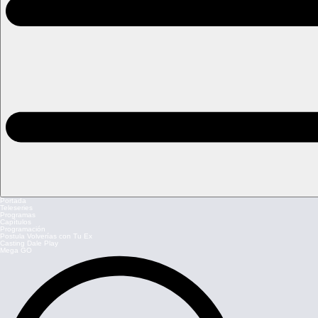
Portada
Teleseries
Programas
Capítulos
Programación
Postula Volverías con Tu Ex
Casting Dale Play
Mega GO