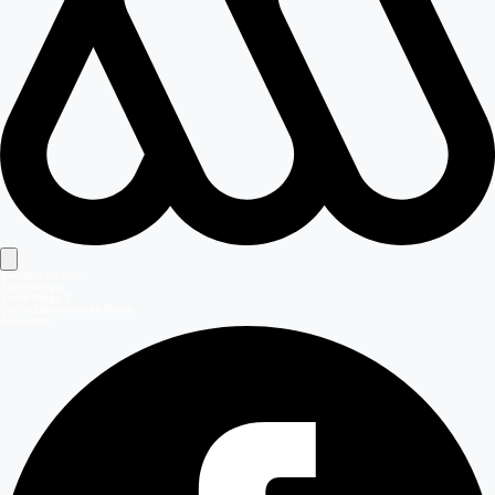
Señales en vivo
Señal Mega
Señal Mega 2
Señal Meganoticias Ahora
Síguenos