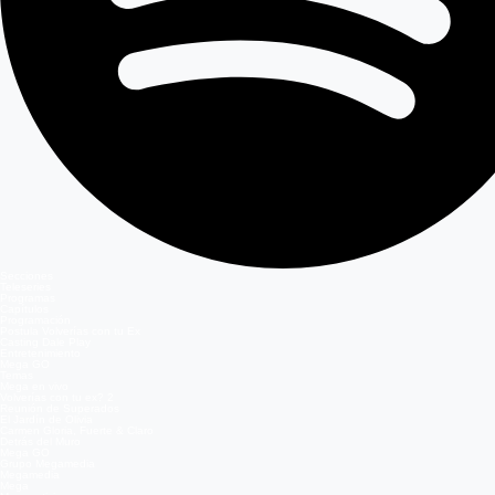
Secciones
Teleseries
Programas
Capítulos
Programación
Postula Volverías con tu Ex
Casting Dale Play
Entretenimiento
Mega GO
Temas
Mega en vivo
Volverías con tu ex? 2
Reunión de Superados
El Jardín de Olivia
Carmen Gloria, Fuerte & Claro
Detrás del Muro
Mega GO
Grupo Megamedia
Megamedia
Mega