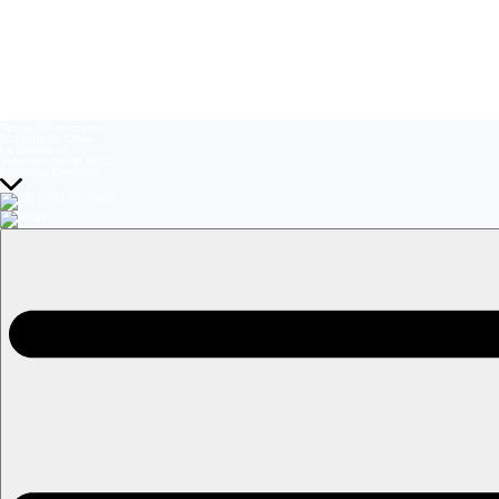
Temas del momento:
El Jardín de Olivia
La Baronesa
Volverías con tu ex? 2
Prohibida Obsesión
EN VIVO