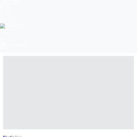
Meganoticias
Megatiempo
Mega 2
Infinita
Romántica
FM Tiempo
Carolina
Radio Disney
Portada
Presentaciones
Artistas
Humoristas
Noticias
Gala
Detrás de la Quinta
Bases