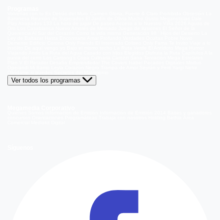
Programas
Volverías con tu Ex
Detrás del Muro
Carmen Gloria, Fuerte & Claro
Prohibida Obsesión
La
Baronesa
Reunión de Superados
El Jardín de Olivia
Mucho Gusto
Meganoticias
Dale
Play
Atrapados 133
La hora de jugar
De paseo
Acceso a lo Nuestro
Viña 2026
Aguas de
Oro
Los Casablanca
Nuevo Amores de Mercado
Juego de ilusiones
El Señor de la
Querencia
Al Sur del Corazón
Como la vida misma
Generación 98 '
Hijos del Desierto
La
Ley de Baltazar
Hasta Encontrarte
Amar Profundo
Verdades Ocultas
Pobre Novio
Demente
Edificio Corona
Only Friends
El Internado
Coliseo
Only Fama
Te Invito
Viaje a lo
insólito
De aquí vengo yo
Bajo el mismo techo
La Ruta Verde
El Antídoto
Mega Humor
Viajando Ando
La Ruta del Agua
Casado con hijos
Elegidos
Disfruta la Ruta
Capítulos
A la
punta del cerro
Los Carsong's
Copa Culinaria Carozzi
Sana Tentación
Mega Estelares
Plan V
El Retador
Desafío Emprendedor
The Covers
Isabel
Pecados Digitales
Modus
Operandi
Mi Barrio
Leyla
Corazón Negro
Trampa de Amor
Seyrán y Ferit
Yargi
Nehir
Olvídame si puedes
Secretos del Matrimonio
Ver todos los programas
Megamedia Corporativo
Quienes Somos
Información de Emisión
Información de Emisión 2014
Bases y ganadores
concursos
Orientaciones Programáticas
Trabaja con nosotros
Holding Bethia
Área
Comercial
Mediakit Digital
Síguenos