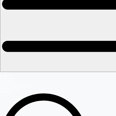
Portada
Teleseries
Programas
Capítulos
Programación
Postula Volverías con Tu Ex
Casting Dale Play
Mega GO