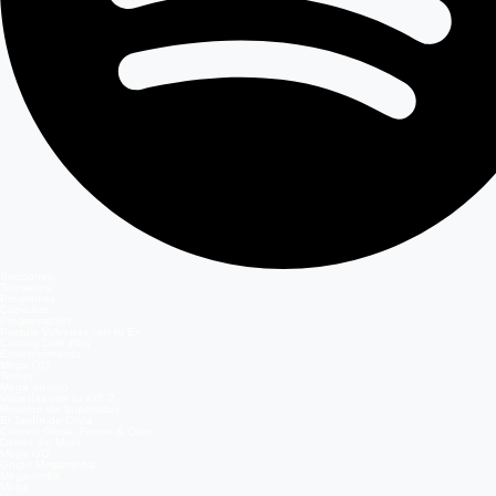
Secciones
Teleseries
Programas
Capítulos
Programación
Postula Volverías con tu Ex
Casting Dale Play
Entretenimiento
Mega GO
Temas
Mega en vivo
Volverías con tu ex? 2
Reunión de Superados
El Jardín de Olivia
Carmen Gloria, Fuerte & Claro
Detrás del Muro
Mega GO
Grupo Megamedia
Megamedia
Mega