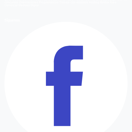
concursos
Orientaciones Programáticas
Trabaja con nosotros
Holding Bethia
Área
Comercial
Mediakit Digital
Síguenos