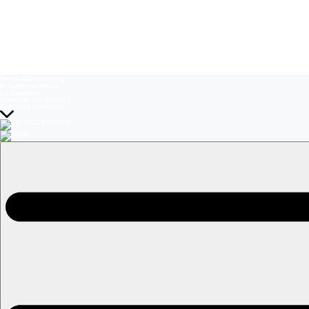
Temas del momento:
El Jardín de Olivia
La Baronesa
Volverías con tu ex? 2
Prohibida Obsesión
EN VIVO