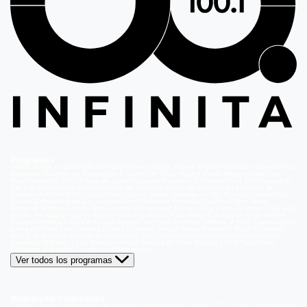
Programas
Volverías con tu Ex
Detrás del Muro
Carmen Gloria, Fuerte & Claro
Prohibida Obsesión
La
Baronesa
Reunión de Superados
El Jardín de Olivia
Mucho Gusto
Meganoticias
Dale
Play
Atrapados 133
La hora de jugar
De paseo
Acceso a lo Nuestro
Viña 2026
Aguas de
Oro
Los Casablanca
Nuevo Amores de Mercado
Juego de ilusiones
El Señor de la
Querencia
Al Sur del Corazón
Como la vida misma
Generación 98 '
Hijos del Desierto
La
Ley de Baltazar
Hasta Encontrarte
Amar Profundo
Verdades Ocultas
Pobre Novio
Demente
Edificio Corona
Only Friends
El Internado
Coliseo
Only Fama
Te Invito
Viaje a lo
insólito
De aquí vengo yo
Bajo el mismo techo
La Ruta Verde
El Antídoto
Mega Humor
Viajando Ando
La Ruta del Agua
Casado con hijos
Elegidos
Disfruta la Ruta
Capítulos
A la
punta del cerro
Los Carsong's
Copa Culinaria Carozzi
Sana Tentación
Mega Estelares
Plan V
El Retador
Desafío Emprendedor
The Covers
Isabel
Pecados Digitales
Modus
Operandi
Mi Barrio
Leyla
Corazón Negro
Trampa de Amor
Seyrán y Ferit
Yargi
Nehir
Olvídame si puedes
Secretos del Matrimonio
Ver todos los programas
Megamedia Corporativo
Quienes Somos
Información de Emisión
Información de Emisión 2014
Bases y ganadores