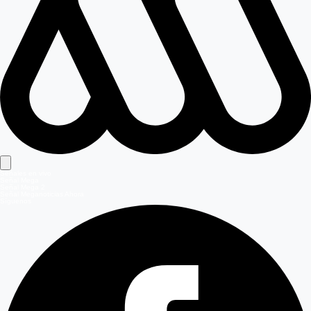
Señales en vivo
Señal Mega
Señal Mega 2
Señal Meganoticias Ahora
Síguenos