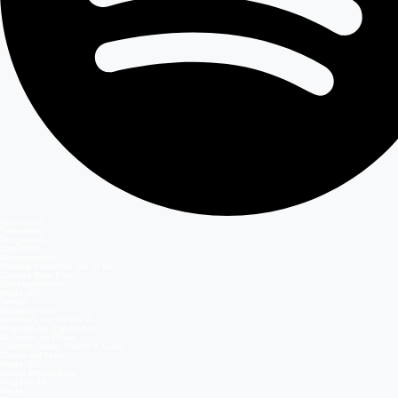
Secciones
Teleseries
Programas
Capítulos
Programación
Postula Volverías con tu Ex
Casting Dale Play
Entretenimiento
Mega GO
Temas
Mega en vivo
Volverías con tu ex? 2
Reunión de Superados
El Jardín de Olivia
Carmen Gloria, Fuerte & Claro
Detrás del Muro
Mega GO
Grupo Megamedia
Megamedia
Mega