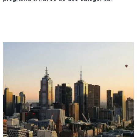
Crear un negocio
: el solicitante presenta su idea ante una organización
designada para obtener su apoyo, cumple los requisitos del idioma y
demuestra los recursos económicos suficientes para establecerse en el
país. El tiempo de procesamiento es de hasta 37 meses.
Impulsar un negocio
: el solicitante establece su propia organización
inversora, mediante la recomendación de una sociedad industrial
autorizada, para luego apoyar el emprendimiento de otro empresario
extranjero.
Te puede interesar