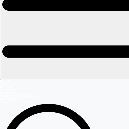
Portada
Teleseries
Programas
Capítulos
Programación
Postula Volverías con Tu Ex
Casting Dale Play
Mega GO