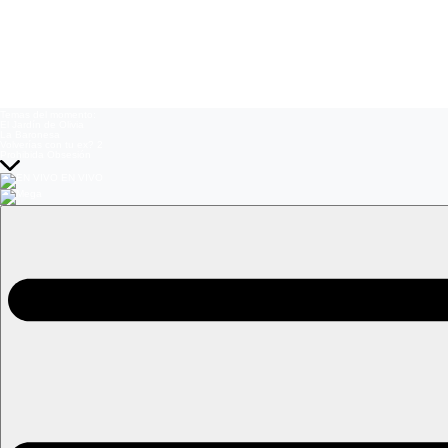
Temas del momento:
El Jardín de Olivia
La Baronesa
Volverías con tu ex? 2
Prohibida Obsesión
EN VIVO