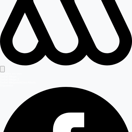
Señales en vivo
Señal Mega
Señal Mega 2
Señal Meganoticias Ahora
Síguenos