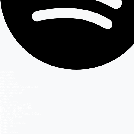
Secciones
Teleseries
Programas
Capítulos
Programación
Postula Volverías con tu Ex
Casting Dale Play
Entretenimiento
Mega GO
Temas
Mega en vivo
Volverías con tu ex? 2
Reunión de Superados
El Jardín de Olivia
Carmen Gloria, Fuerte & Claro
Detrás del Muro
Mega GO
Grupo Megamedia
Megamedia
Mega
Meganoticias