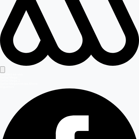
Señales en vivo
Señal Mega
Señal Mega 2
Señal Meganoticias Ahora
Síguenos