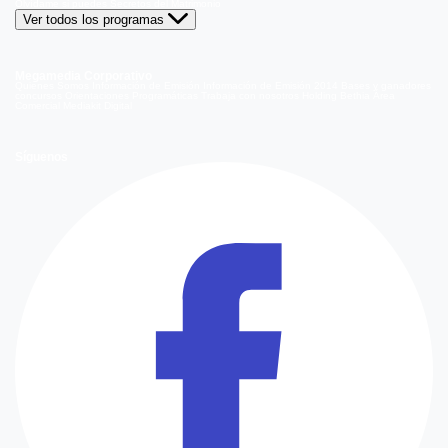
Olvídame si puedes
Secretos del Matrimonio
Ver todos los programas
Megamedia Corporativo
Quienes Somos
Información de Emisión
Información de Emisión 2014
Bases y ganadores
concursos
Orientaciones Programáticas
Trabaja con nosotros
Holding Bethia
Área
Comercial
Mediakit Digital
Síguenos