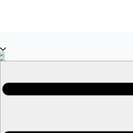
Temas del momento:
El Jardín de Olivia
La Baronesa
Volverías con tu ex? 2
Prohibida Obsesión
EN VIVO