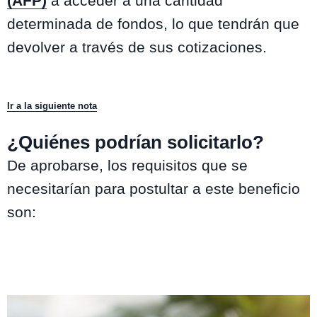
(AFP)
a acceder a una cantidad
determinada de fondos, lo que tendrán que
devolver a través de sus cotizaciones.
Ir a la siguiente nota
¿Quiénes podrían solicitarlo?
De aprobarse, los requisitos que se
necesitarían para postultar a este beneficio
son:
Ser afiliado a una AFP.
Estar cinco o más años de la edad de jubilación, es decir, las mujeres
deben ser menores de 55 y los hombres de 60 años.
Tener fondos suficientes en las cuentas previsionales al momento de
postular.
No estar pensionado al momento del trámite.
Te puede interesar