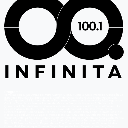
Programas
Volverías con tu Ex
Detrás del Muro
Carmen Gloria, Fuerte & Claro
Prohibida Obsesión
La
Baronesa
Reunión de Superados
El Jardín de Olivia
Mucho Gusto
Meganoticias
Dale
Play
Atrapados 133
La hora de jugar
De paseo
Acceso a lo Nuestro
Viña 2026
Aguas de
Oro
Los Casablanca
Nuevo Amores de Mercado
Juego de ilusiones
El Señor de la
Querencia
Al Sur del Corazón
Como la vida misma
Generación 98 '
Hijos del Desierto
La
Ley de Baltazar
Hasta Encontrarte
Amar Profundo
Verdades Ocultas
Pobre Novio
Demente
Edificio Corona
Only Friends
El Internado
Coliseo
Only Fama
Te Invito
Viaje a lo
insólito
De aquí vengo yo
Bajo el mismo techo
La Ruta Verde
El Antídoto
Mega Humor
Viajando Ando
La Ruta del Agua
Casado con hijos
Elegidos
Disfruta la Ruta
Capítulos
A la
punta del cerro
Los Carsong's
Copa Culinaria Carozzi
Sana Tentación
Mega Estelares
Plan V
El Retador
Desafío Emprendedor
The Covers
Isabel
Pecados Digitales
Modus
Operandi
Mi Barrio
Leyla
Corazón Negro
Trampa de Amor
Seyrán y Ferit
Yargi
Nehir