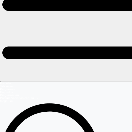
Portada
Teleseries
Programas
Capítulos
Programación
Postula Volverías con Tu Ex
Mega GO