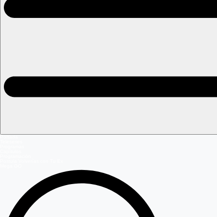
Portada
Teleseries
Programas
Capítulos
Programación
Postula Volverías con Tu Ex
Mega GO