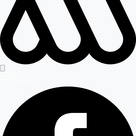
Señales en vivo
Señal Mega
Señal Mega 2
Señal Meganoticias Ahora
Síguenos