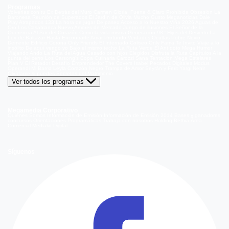
Programas
Volverías con tu Ex
Detrás del Muro
Carmen Gloria, Fuerte & Claro
Prohibida Obsesión
La
Baronesa
Reunión de Superados
El Jardín de Olivia
Mucho Gusto
Meganoticias
Dale
Play
Atrapados 133
La hora de jugar
De paseo
Acceso a lo Nuestro
Viña 2026
Aguas de
Oro
Los Casablanca
Nuevo Amores de Mercado
Juego de ilusiones
El Señor de la
Querencia
Al Sur del Corazón
Como la vida misma
Generación 98 '
Hijos del Desierto
La
Ley de Baltazar
Hasta Encontrarte
Amar Profundo
Verdades Ocultas
Pobre Novio
Demente
Edificio Corona
Only Friends
El Internado
Coliseo
Only Fama
Te Invito
Viaje a lo
insólito
De aquí vengo yo
Bajo el mismo techo
La Ruta Verde
El Antídoto
Mega Humor
Viajando Ando
La Ruta del Agua
Casado con hijos
Elegidos
Disfruta la Ruta
Capítulos
A la
punta del cerro
Los Carsong's
Copa Culinaria Carozzi
Sana Tentación
Mega Estelares
Plan V
El Retador
Desafío Emprendedor
The Covers
Isabel
Pecados Digitales
Modus
Operandi
Mi Barrio
Leyla
Corazón Negro
Trampa de Amor
Seyrán y Ferit
Yargi
Nehir
Olvídame si puedes
Secretos del Matrimonio
Ver todos los programas
Megamedia Corporativo
Quienes Somos
Información de Emisión
Información de Emisión 2014
Bases y ganadores
concursos
Orientaciones Programáticas
Trabaja con nosotros
Holding Bethia
Área
Comercial
Mediakit Digital
Síguenos