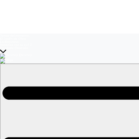
Temas del momento:
El Jardín de Olivia
La Baronesa
Volverías con tu ex? 2
Prohibida Obsesión
EN VIVO