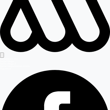
Señales en vivo
Señal Mega
Señal Mega 2
Señal Meganoticias Ahora
Síguenos