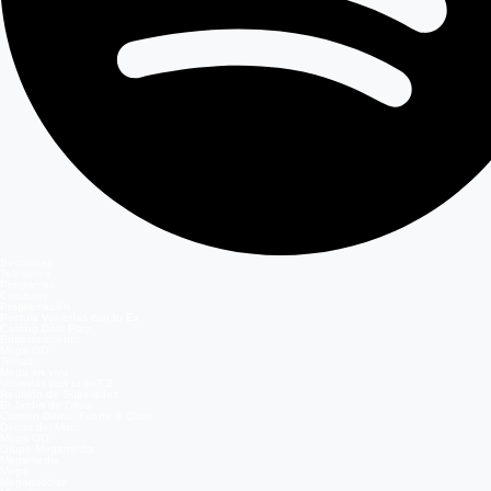
Secciones
Teleseries
Programas
Capítulos
Programación
Postula Volverías con tu Ex
Casting Dale Play
Entretenimiento
Mega GO
Temas
Mega en vivo
Volverías con tu ex? 2
Reunión de Superados
El Jardín de Olivia
Carmen Gloria, Fuerte & Claro
Detrás del Muro
Mega GO
Grupo Megamedia
Megamedia
Mega
Meganoticias