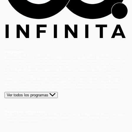
Programas
Volverías con tu Ex
Detrás del Muro
Carmen Gloria, Fuerte & Claro
Prohibida Obsesión
La
Baronesa
Reunión de Superados
El Jardín de Olivia
Mucho Gusto
Meganoticias
Dale
Play
Atrapados 133
La hora de jugar
De paseo
Acceso a lo Nuestro
Viña 2026
Aguas de
Oro
Los Casablanca
Nuevo Amores de Mercado
Juego de ilusiones
El Señor de la
Querencia
Al Sur del Corazón
Como la vida misma
Generación 98 '
Hijos del Desierto
La
Ley de Baltazar
Hasta Encontrarte
Amar Profundo
Verdades Ocultas
Pobre Novio
Demente
Edificio Corona
Only Friends
El Internado
Coliseo
Only Fama
Te Invito
Viaje a lo
insólito
De aquí vengo yo
Bajo el mismo techo
La Ruta Verde
El Antídoto
Mega Humor
Viajando Ando
La Ruta del Agua
Casado con hijos
Elegidos
Disfruta la Ruta
Capítulos
A la
punta del cerro
Los Carsong's
Copa Culinaria Carozzi
Sana Tentación
Mega Estelares
Plan V
El Retador
Desafío Emprendedor
The Covers
Isabel
Pecados Digitales
Modus
Operandi
Mi Barrio
Leyla
Corazón Negro
Trampa de Amor
Seyrán y Ferit
Yargi
Nehir
Olvídame si puedes
Secretos del Matrimonio
Ver todos los programas
Megamedia Corporativo
Quienes Somos
Información de Emisión
Información de Emisión 2014
Bases y ganadores
concursos
Orientaciones Programáticas
Trabaja con nosotros
Holding Bethia
Área
Comercial
Mediakit Digital