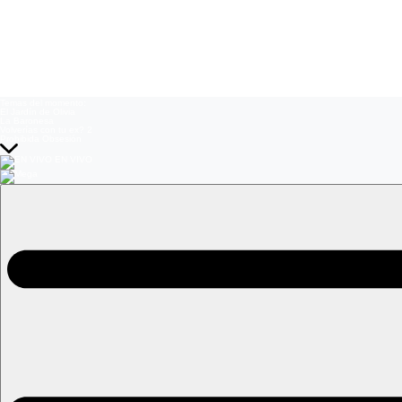
Temas del momento:
El Jardín de Olivia
La Baronesa
Volverías con tu ex? 2
Prohibida Obsesión
EN VIVO