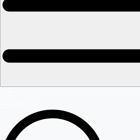
Portada
Teleseries
Programas
Capítulos
Programación
Postula Volverías con Tu Ex
Mega GO