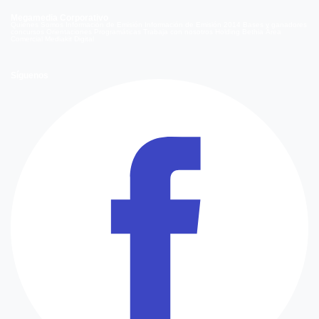
Megamedia Corporativo
Quienes Somos
Información de Emisión
Información de Emisión 2014
Bases y ganadores
concursos
Orientaciones Programáticas
Trabaja con nosotros
Holding Bethia
Área
Comercial
Mediakit Digital
Síguenos