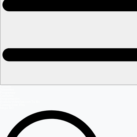
Portada
Teleseries
Programas
Capítulos
Programación
Postula Volverías con Tu Ex
Casting Dale Play
Mega GO