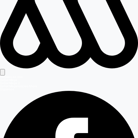
Señales en vivo
Señal Mega
Señal Mega 2
Señal Meganoticias Ahora
Síguenos