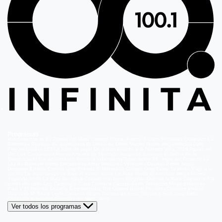
Programas
Volverías con tu Ex
Detrás del Muro
Carmen Gloria, Fuerte & Claro
Prohibida Obsesión
La
Baronesa
Reunión de Superados
El Jardín de Olivia
Mucho Gusto
Meganoticias
Dale
Play
Atrapados 133
La hora de jugar
De paseo
Acceso a lo Nuestro
Viña 2026
Aguas de
Oro
Los Casablanca
Nuevo Amores de Mercado
Juego de ilusiones
El Señor de la
Querencia
Al Sur del Corazón
Como la vida misma
Generación 98 '
Hijos del Desierto
La
Ley de Baltazar
Hasta Encontrarte
Amar Profundo
Verdades Ocultas
Pobre Novio
Demente
Edificio Corona
Only Friends
El Internado
Coliseo
Only Fama
Te Invito
Viaje a lo
insólito
De aquí vengo yo
Bajo el mismo techo
La Ruta Verde
El Antídoto
Mega Humor
Viajando Ando
La Ruta del Agua
Casado con hijos
Elegidos
Disfruta la Ruta
Capítulos
A la
punta del cerro
Los Carsong's
Copa Culinaria Carozzi
Sana Tentación
Mega Estelares
Plan V
El Retador
Desafío Emprendedor
The Covers
Isabel
Pecados Digitales
Modus
Operandi
Mi Barrio
Leyla
Corazón Negro
Trampa de Amor
Seyrán y Ferit
Yargi
Nehir
Olvídame si puedes
Secretos del Matrimonio
Ver todos los programas