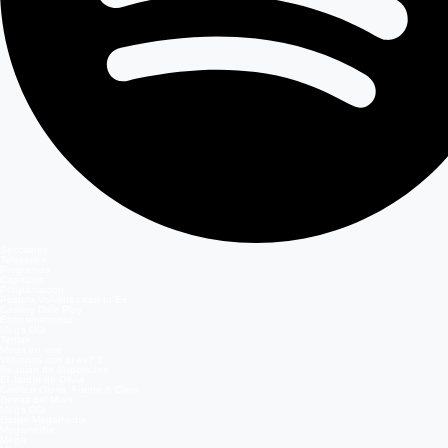
Secciones
Teleseries
Programas
Capítulos
Programación
Postula Volverías con tu Ex
Casting Dale Play
Entretenimiento
Mega GO
Temas
Mega en vivo
Volverías con tu ex? 2
Reunión de Superados
El Jardín de Olivia
Carmen Gloria, Fuerte & Claro
Detrás del Muro
Mega GO
Grupo Megamedia
Megamedia
Mega