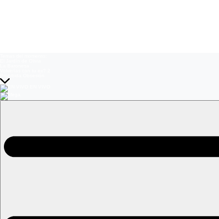
Temas del momento:
El Jardín de Olivia
La Baronesa
Volverías con tu ex? 2
Prohibida Obsesión
EN VIVO