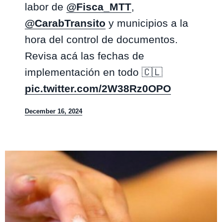
labor de
@Fisca_MTT
,
@CarabTransito
y municipios a la
hora del control de documentos.
Revisa acá las fechas de
implementación en todo 🇨🇱
pic.twitter.com/2W38Rz0OPO
— Conaset - Seguridad Vial de Chile (@conaset)
December 16, 2024
Te puede interesar