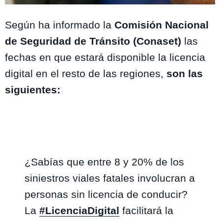
ATON
Según ha informado la
Comisión Nacional
de Seguridad de Tránsito (Conaset)
las
fechas en que estará disponible la licencia
digital en el resto de las regiones,
son las
siguientes:
Arica y Parinacota, Antofagasta, Magallanes
y
Antártica Chilena
:
viernes 14 de febrero del 2025.
Ñuble, Atacama, Coquimbo, Los Ríos
y
Los Lagos
: jueves 1 de mayo
del 2025.
Maule, O'Higgins
y
La Araucanía
: domingo 1 de junio del 2025.
Biobío
y
Valparaíso
: martes 1 de julio del 2025.
Metropolitana
: viernes 1 de agosto del 2025.
¿Sabías que entre 8 y 20% de los
siniestros viales fatales involucran a
personas sin licencia de conducir?
La
#LicenciaDigital
facilitará la