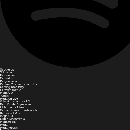
Secciones
Teleseries
Programas
Capítulos
Programación
Postula Volverías con tu Ex
Casting Dale Play
Entretenimiento
Mega GO
Temas
Mega en vivo
Volverías con tu ex? 2
Reunión de Superados
El Jardín de Olivia
Carmen Gloria, Fuerte & Claro
Detrás del Muro
Mega GO
Grupo Megamedia
Megamedia
Mega
Meganoticias