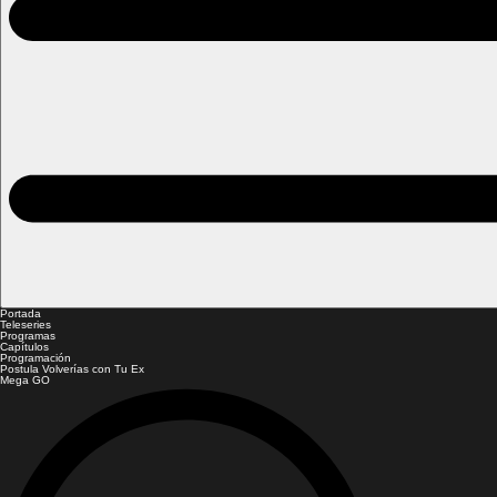
Portada
Teleseries
Programas
Capítulos
Programación
Postula Volverías con Tu Ex
Mega GO