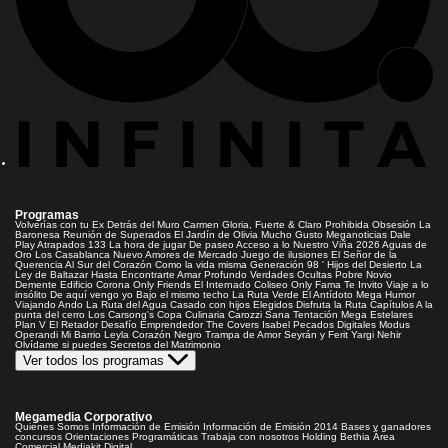
Programas
Volverías con tu Ex
Detrás del Muro
Carmen Gloria, Fuerte & Claro
Prohibida Obsesión
La
Baronesa
Reunión de Superados
El Jardín de Olivia
Mucho Gusto
Meganoticias
Dale
Play
Atrapados 133
La hora de jugar
De paseo
Acceso a lo Nuestro
Viña 2026
Aguas de
Oro
Los Casablanca
Nuevo Amores de Mercado
Juego de ilusiones
El Señor de la
Querencia
Al Sur del Corazón
Como la vida misma
Generación 98 '
Hijos del Desierto
La
Ley de Baltazar
Hasta Encontrarte
Amar Profundo
Verdades Ocultas
Pobre Novio
Demente
Edificio Corona
Only Friends
El Internado
Coliseo
Only Fama
Te Invito
Viaje a lo
insólito
De aquí vengo yo
Bajo el mismo techo
La Ruta Verde
El Antídoto
Mega Humor
Viajando Ando
La Ruta del Agua
Casado con hijos
Elegidos
Disfruta la Ruta
Capítulos
A la
punta del cerro
Los Carsong's
Copa Culinaria Carozzi
Sana Tentación
Mega Estelares
Plan V
El Retador
Desafío Emprendedor
The Covers
Isabel
Pecados Digitales
Modus
Operandi
Mi Barrio
Leyla
Corazón Negro
Trampa de Amor
Seyrán y Ferit
Yargi
Nehir
Olvídame si puedes
Secretos del Matrimonio
Ver todos los programas
Megamedia Corporativo
Quienes Somos
Información de Emisión
Información de Emisión 2014
Bases y ganadores
concursos
Orientaciones Programáticas
Trabaja con nosotros
Holding Bethia
Área
Comercial
Mediakit Digital