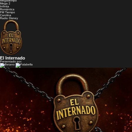
Megatiempo
Mega 2
Infinita
Romántica
FM Tiempo
Carolina
Radio Disney
El Internado
Presentado por: