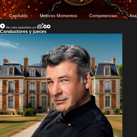
Capítulos
Mejores Momentos
Competencias
Asa
Ver más episodios en
Conductores y jueces