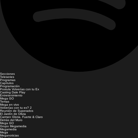
Secciones
Teleseries
Programas
Capítulos
Programación
Postula Volverías con tu Ex
Casting Dale Play
Entretenimiento
Mega GO
Temas
Mega en vivo
Volverías con tu ex? 2
Reunión de Superados
El Jardín de Olivia
Carmen Gloria, Fuerte & Claro
Detrás del Muro
Mega GO
Grupo Megamedia
Megamedia
Mega
Meganoticias