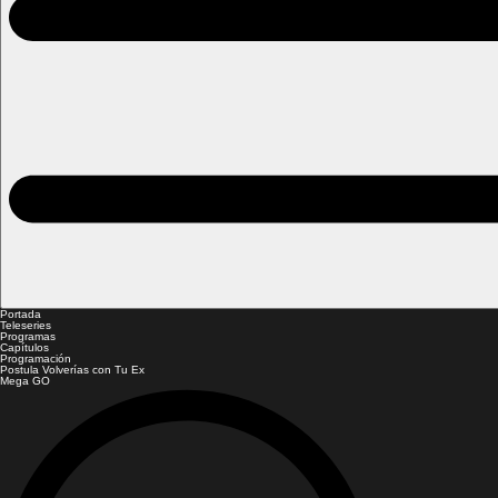
Portada
Teleseries
Programas
Capítulos
Programación
Postula Volverías con Tu Ex
Mega GO