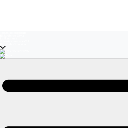
Temas del momento:
El Jardín de Olivia
La Baronesa
Volverías con tu ex? 2
Prohibida Obsesión
EN VIVO