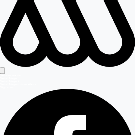
Señales en vivo
Señal Mega
Señal Mega 2
Señal Meganoticias Ahora
Síguenos