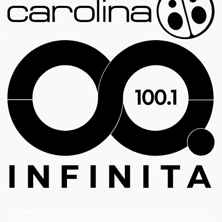
Programas
Volverías con tu Ex
Detrás del Muro
Carmen Gloria, Fuerte & Claro
Prohibida Obsesión
La
Baronesa
Reunión de Superados
El Jardín de Olivia
Mucho Gusto
Meganoticias
Dale