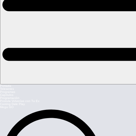
Portada
Teleseries
Programas
Capítulos
Programación
Postula Volverías con Tu Ex
Casting Dale Play
Mega GO