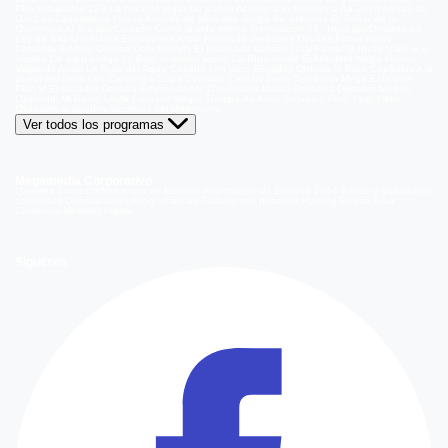
Play
Atrapados 133
La hora de jugar
De paseo
Acceso a lo Nuestro
Viña 2026
Aguas de
Oro
Los Casablanca
Nuevo Amores de Mercado
Juego de ilusiones
El Señor de la
Querencia
Al Sur del Corazón
Como la vida misma
Generación 98 '
Hijos del Desierto
La
Ley de Baltazar
Hasta Encontrarte
Amar Profundo
Verdades Ocultas
Pobre Novio
Demente
Edificio Corona
Only Friends
El Internado
Coliseo
Only Fama
Te Invito
Viaje a lo
insólito
De aquí vengo yo
Bajo el mismo techo
La Ruta Verde
El Antídoto
Mega Humor
Viajando Ando
La Ruta del Agua
Casado con hijos
Elegidos
Disfruta la Ruta
Capítulos
A la
punta del cerro
Los Carsong's
Copa Culinaria Carozzi
Sana Tentación
Mega Estelares
Plan V
El Retador
Desafío Emprendedor
The Covers
Isabel
Pecados Digitales
Modus
Operandi
Mi Barrio
Leyla
Corazón Negro
Trampa de Amor
Seyrán y Ferit
Yargi
Nehir
Olvídame si puedes
Secretos del Matrimonio
Ver todos los programas
Megamedia Corporativo
Quienes Somos
Información de Emisión
Información de Emisión 2014
Bases y ganadores
concursos
Orientaciones Programáticas
Trabaja con nosotros
Holding Bethia
Área
Comercial
Mediakit Digital
Síguenos