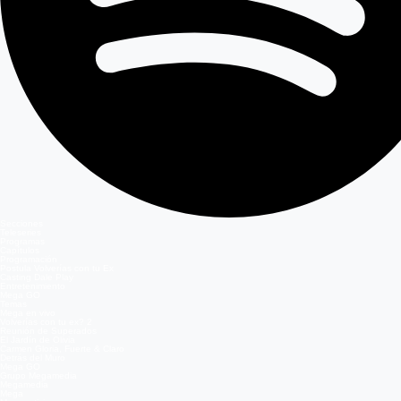
Secciones
Teleseries
Programas
Capítulos
Programación
Postula Volverías con tu Ex
Casting Dale Play
Entretenimiento
Mega GO
Temas
Mega en vivo
Volverías con tu ex? 2
Reunión de Superados
El Jardín de Olivia
Carmen Gloria, Fuerte & Claro
Detrás del Muro
Mega GO
Grupo Megamedia
Megamedia
Mega